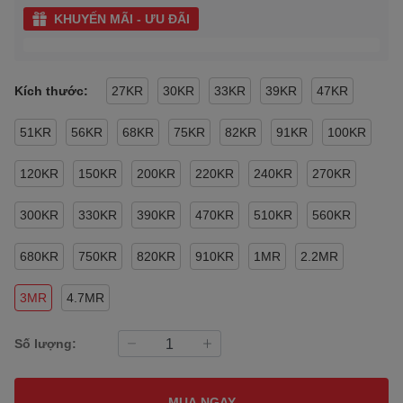
KHUYẾN MÃI - ƯU ĐÃI
Kích thước:
27KR
30KR
33KR
39KR
47KR
51KR
56KR
68KR
75KR
82KR
91KR
100KR
120KR
150KR
200KR
220KR
240KR
270KR
300KR
330KR
390KR
470KR
510KR
560KR
680KR
750KR
820KR
910KR
1MR
2.2MR
3MR
4.7MR
Số lượng:
MUA NGAY