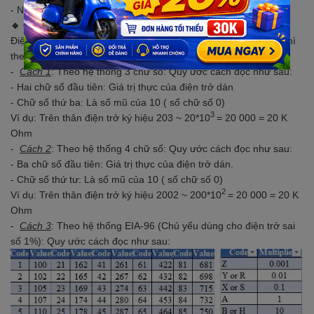
-55°C ~ 155°C
- Nhiệt độ hoạt động :
🔹 CÁCH ĐỌC GIÁ TRỊ ĐIỆN TRỞ:
Điện trở có 3 cách ghi giá trị phổ biến. Với điện trở 20 K Ohm thì
theo 3 cách ghi sẽ thể hiện như sau:
-
Cách 1
: Theo hệ thống 3 chữ số: Quy ước cách đọc như sau:
- Hai chữ số đầu tiên: Giá trị thực của điện trở dán
- Chữ số thứ ba: Là số mũ của 10 ( số chữ số 0)
3
Ví dụ: Trên thân điện trở ký hiệu 203 ~ 20*10
= 20 000 = 20 K
Ohm
-
Cách 2
: Theo hệ thống 4 chữ số: Quy ước cách đọc như sau:
- Ba chữ số đầu tiên: Giá trị thực của điện trở dán.
- Chữ số thứ tư: Là số mũ của 10 ( số chữ số 0)
2
Ví dụ: Trên thân điện trở ký hiệu 2002 ~ 200*10
= 20 000 = 20 K
Ohm
-
Cách 3
: Theo hệ thống EIA-96 (Chủ yếu dùng cho điện trở sai
số 1%): Quy ước cách đọc như sau: