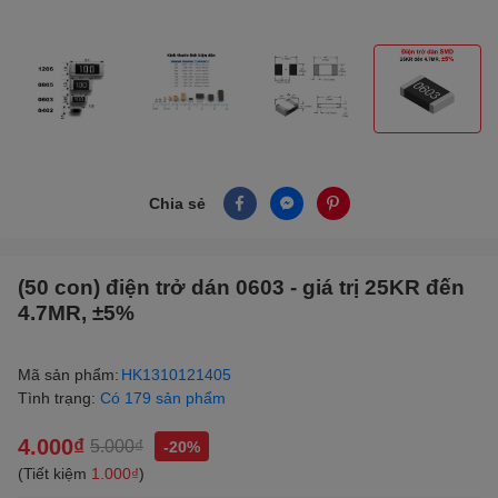
Chia sẻ
(50 con) điện trở dán 0603 - giá trị 25KR đến
4.7MR, ±5%
Mã sản phẩm:
HK1310121405
Tình trạng:
Có 179 sản phẩm
4.000₫
5.000₫
-20%
(Tiết kiệm
1.000₫
)