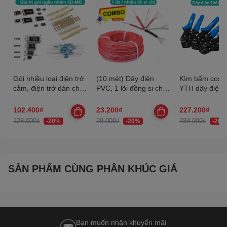
Gói nhiều loại điện trở
(10 mét) Dây điện
Kìm bấm cos 
cắm, điện trở dán cho
PVC, 1 lõi đồng si chì,
YTH dây điện 
anh em thợ cần đủ loại
nhiều lõi mạ thiếc, 20-
30AWG-10AW
22AWG
102.400₫
23.200₫
227.200₫
128.000₫
29.000₫
284.000₫
-20%
-20%
-20%
SẢN PHẨM CÙNG PHÂN KHÚC GIÁ
Bạn muốn nhận khuyến mãi