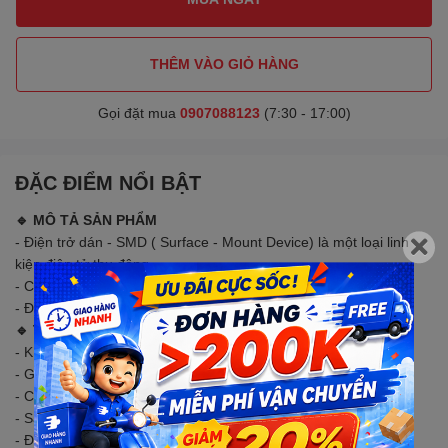
THÊM VÀO GIỎ HÀNG
Gọi đặt mua
0907088123
(7:30 - 17:00)
ĐẶC ĐIỂM NỔI BẬT
🔹 MÔ TẢ SẢN PHẨM
- Điện trở dán - SMD ( Surface - Mount Device) là một loại linh
kiện điện tử thụ động
- Công dụng cản trở dòng điện trong các thiết kế mạch điện tử.
- Được sử dụng để dán cố định trên bề mặt bo mạch.
🔹
THÔNG SỐ KỸ THUẬT
- Kích thước: 0603 (1608M)
- Giá trị điện trở: 24KR đến 910KR
- Công suất: 0.1W, 1/10(W)
- Sai số : ±5%
- Đóng gói: 50 con/ 1 gói hoặc 5.000 con/ 1 reel