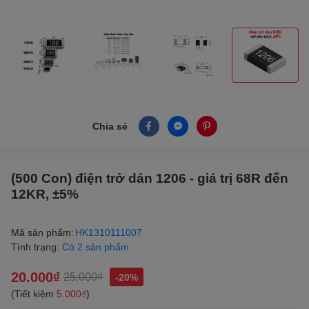
Chia sẻ
(500 Con) điện trở dán 1206 - giá trị 68R đến
12KR, ±5%
Mã sản phẩm:
HK1310111007
Tình trạng:
Có 2 sản phẩm
20.000₫
25.000₫
-20%
(Tiết kiệm
5.000₫
)