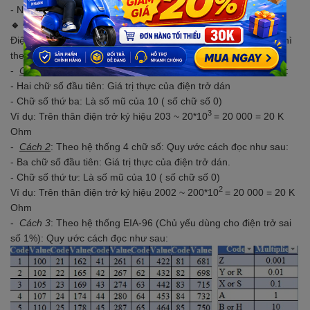
-55°C ~ 155°C
- Nhiệt độ hoạt động :
🔹 CÁCH ĐỌC GIÁ TRỊ ĐIỆN TRỞ:
Điện trở có 3 cách ghi giá trị phổ biến. Với điện trở 20 K Ohm thì
theo 3 cách ghi sẽ thể hiện như sau:
-
Cách 1
: Theo hệ thống 3 chữ số: Quy ước cách đọc như sau:
- Hai chữ số đầu tiên: Giá trị thực của điện trở dán
- Chữ số thứ ba: Là số mũ của 10 ( số chữ số 0)
3
Ví dụ: Trên thân điện trở ký hiệu 203 ~ 20*10
= 20 000 = 20 K
Ohm
-
Cách 2
: Theo hệ thống 4 chữ số: Quy ước cách đọc như sau:
- Ba chữ số đầu tiên: Giá trị thực của điện trở dán.
- Chữ số thứ tư: Là số mũ của 10 ( số chữ số 0)
2
Ví dụ: Trên thân điện trở ký hiệu 2002 ~ 200*10
= 20 000 = 20 K
Ohm
-
Cách 3
: Theo hệ thống EIA-96 (Chủ yếu dùng cho điện trở sai
số 1%): Quy ước cách đọc như sau: