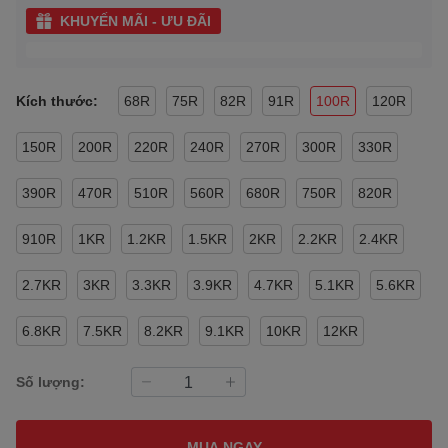
KHUYẾN MÃI - ƯU ĐÃI
Kích thước:
68R
75R
82R
91R
100R
120R
150R
200R
220R
240R
270R
300R
330R
390R
470R
510R
560R
680R
750R
820R
910R
1KR
1.2KR
1.5KR
2KR
2.2KR
2.4KR
2.7KR
3KR
3.3KR
3.9KR
4.7KR
5.1KR
5.6KR
6.8KR
7.5KR
8.2KR
9.1KR
10KR
12KR
Số lượng:
MUA NGAY