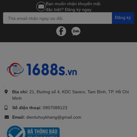
Bạn muốn nhận khuyến mãi
đặc biệt? Đăng ký ngay.
Đăng ký
.
Địa chỉ:
21, Đường số 4, KDC Savico, Tam Bình, TP. Hồ Chí
Minh
Số điện thoại:
0907088123
Email:
dientuhuykhang@gmail.com