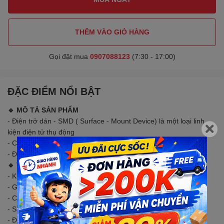
THÊM VÀO GIỎ HÀNG
Gọi đặt mua
0907088123
(7:30 - 17:00)
ĐẶC ĐIỂM NỔI BẬT
🔹 MÔ TẢ SẢN PHẨM
- Điện trở dán - SMD ( Surface - Mount Device) là một loại linh
kiện điện tử thụ động
- Công dụng cản trở dòng điện trong các thiết kế mạch điện tử.
- Được sử dụng để dán cố định trên bề mặt bo mạch.
🔹
THÔNG SỐ KỸ THUẬT
- Kích thước: 1206
- Giá trị điện trở: 0R đến 56R
- Công suất: 0.25W, 1/4(W)
- Sai số : ±1%
- Đóng gói: 50 con/ 1 gói hoặc 5.000 con/ 1 reel