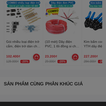
Gói nhiều loại điện trở
(10 mét) Dây điện
Kìm bấm cos 
cắm, điện trở dán cho
PVC, 1 lõi đồng si chì,
YTH dây điện 
anh em thợ cần đủ loại
nhiều lõi mạ thiếc, 20-
30AWG-10AW
22AWG
102.400₫
23.200₫
227.200₫
128.000₫
29.000₫
284.000₫
-20%
-20%
-20%
SẢN PHẨM CÙNG PHÂN KHÚC GIÁ