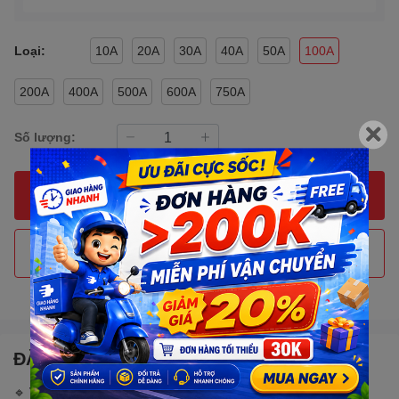
Loại:
10A
20A
30A
40A
50A
100A
200A
400A
500A
600A
750A
Số lượng:
MUA NGAY
THÊM VÀO GIỎ HÀNG
Gọi đặt mua
0907088123
(7:30 - 17:00)
ĐẶC ĐIỂM NỔI BẬT
🔹
THÔNG SỐ KỸ THUẬT: