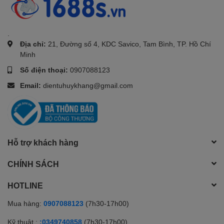
.
Địa chỉ:
21, Đường số 4, KDC Savico, Tam Bình, TP. Hồ Chí
Minh
Số điện thoại:
0907088123
Email:
dientuhuykhang@gmail.com
Hỗ trợ khách hàng
CHÍNH SÁCH
HOTLINE
Mua hàng:
0907088123
(7h30-17h00)
Kỹ thuật :
:0349740858
(7h30-17h00)