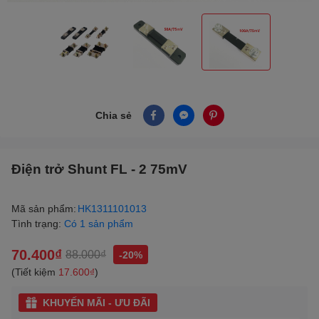
Chia sẻ
Điện trở Shunt FL - 2 75mV
Mã sản phẩm:
HK1311101013
Tình trạng:
Có 1 sản phẩm
70.400₫
88.000₫
-20%
(Tiết kiệm
17.600₫
)
KHUYẾN MÃI - ƯU ĐÃI