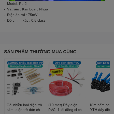
- Model: FL-2
- Vật liệu : Kim Loại , Nhựa
- Điện áp rơi : 75mV
- Độ chính xác : 0.5 class
SẢN PHẨM THƯỜNG MUA CÙNG
Gói nhiều loại điện trở
(10 mét) Dây điện
Kìm bấm cos 
cắm, điện trở dán cho
PVC, 1 lõi đồng si chì,
YTH dây điện 