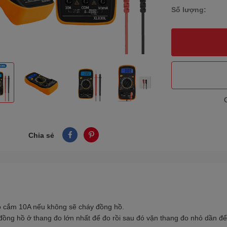
Số lượng:
Chia sẻ
lỗ cắm 10A nếu không sẽ cháy đồng hồ.
 đồng hồ ở thang đo lớn nhất để đo rồi sau đó vặn thang đo nhỏ dần để l