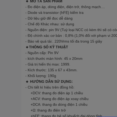
🔹 MÔ TẢ SẢN PHẨM
- Đo điện áp, dòng điện, điện trở, thông mạch....
- Diode và transistor (hFE) kiểm tra
- Dữ liệu giữ để đọc dễ dàng
- Chế độ Khác nhau: sử dụng
- Nguồn điện: pin 9V (Tuỳ loại NCC có kèm thì sẽ có c
- Độ chính xác cơ bản : 0,8% (1,0% đối với phạm vi 20
- Bảo vệ quá tải:. 220Vrms tối đa trong 15 giây
🔹THÔNG SỐ KỸ THUẬT
- Nguồn cấp: Pin 9V
- kích thước màn hình: 45 x 20mm
- Giá trị hiển thị max: 1999.
- Kích thước: 135 x 67 x 43mm.
- Khối lượng: 190g
🔹 HƯỚNG DẪN SỬ DỤNG:
- Chi tiết kí hiệu trên đồng hồ:
+DCV: thang đo điện áp 1 chiều
+ACV: thang đo điện áp xoay chiều
+DCA: thang đo dòng điện 1 chiều
+Ω: thang đo điện trở
+hFE: thang đo hệ số khuếch đại dòng tĩnh