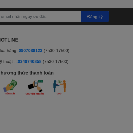
Đăng ký
HOTLINE
ua hàng:
0907088123
(7h30-17h00)
ỹ thuật :
:0349740858
(7h30-17h00)
hương thức thanh toán