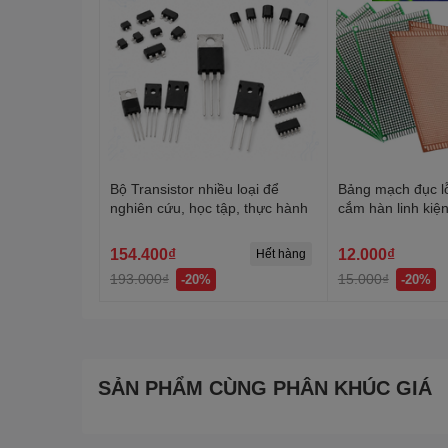
Bộ Transistor nhiều loại để
Bảng mạch đục l
nghiên cứu, học tập, thực hành
cắm hàn linh kiệ
mặt, 2 mặt
154.400₫
12.000₫
Hết hàng
193.000₫
15.000₫
-20%
-20%
SẢN PHẨM CÙNG PHÂN KHÚC GIÁ