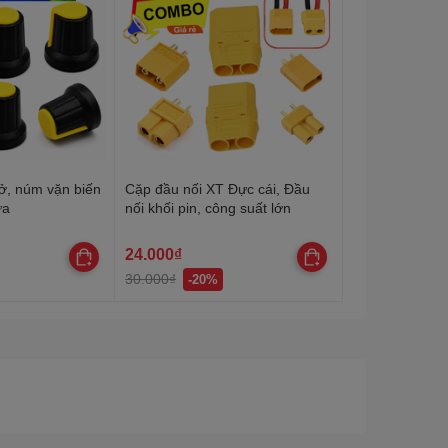
ở, núm vặn biến
Cặp đầu nối XT Đực cái, Đầu
ựa
nối khối pin, công suất lớn
24.000₫
30.000₫
-20%