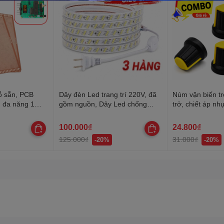
ỗ sẵn, PCB
Dây đèn Led trang trí 220V, đã
Núm vặn biến tr
n đa năng 1
gồm nguồn, Dây Led chống
trở, chiết áp nh
nước, trang trí quấn cây, hắt
trần, lễ Tết
100.000₫
24.800₫
125.000₫
31.000₫
-20%
-20%