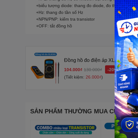
+biểu tượng diode: thang đo diode, đo thông mạch
+Hz: thang đo tần số Hz
+NPN/PNP: kiểm tra transistor
+OFF: tắt đồng hồ
Đồng hồ đo điện áp XL830L
104.000₫
130.000₫
-20%
(Tiết kiệm:
26.000₫
)
SẢN PHẨM THƯỜNG MUA CÙNG