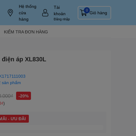
Hệ thống
Tài
0
cửa
Giỏ hàng
khoản
hàng
Đăng nhập
KIỂM TRA ĐƠN HÀNG
 điện áp XL830L
K1717111003
2 sản phẩm
0.000₫
-20%
0₫
)
ÃI - ƯU ĐÃI