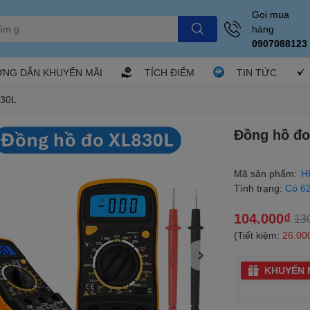
Gọi mua
hàng
0907088123
NG DẪN KHUYẾN MÃI
TÍCH ĐIỂM
TIN TỨC
830L
Đồng hồ đo
Mã sản phẩm:
H
Tình trạng:
Có 6
104.000₫
13
(Tiết kiệm:
26.00
KHUYẾN M