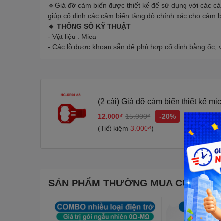
🔹Giá đỡ cảm biến được thiết kế để sử dụng với các c
giúp cố định các cảm biến tăng độ chính xác cho cảm 
🔹 THÔNG SỐ KỸ THUẬT
- Vật liệu : Mica
- Các lỗ được khoan sẵn để phù hợp cố định bằng ốc, v
(2 cái) Giá đỡ cảm biển thiết kế mi
cần đế đỡ
12.000₫
15.000₫
-20%
(Tiết kiệm
3.000₫
)
SẢN PHẨM THƯỜNG MUA CÙNG