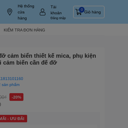
Hệ thống
Tài
0
cửa
Giỏ hàng
khoản
hàng
Đăng nhập
KIỂM TRA ĐƠN HÀNG
 đỡ cảm biển thiết kế mica, phụ kiện
i cảm biến cần đế đỡ
1813101160
2 sản phẩm
00₫
-20%
)
ÃI - ƯU ĐÃI