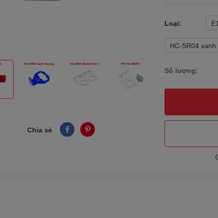
Loại:
E
HC-SR04 xanh
Số lượng:
Chia sẻ