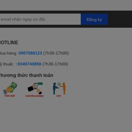
Đăng ký
HOTLINE
ua hàng:
0907088123
(7h30-17h00)
ỹ thuật :
:0349740858
(7h30-17h00)
hương thức thanh toán