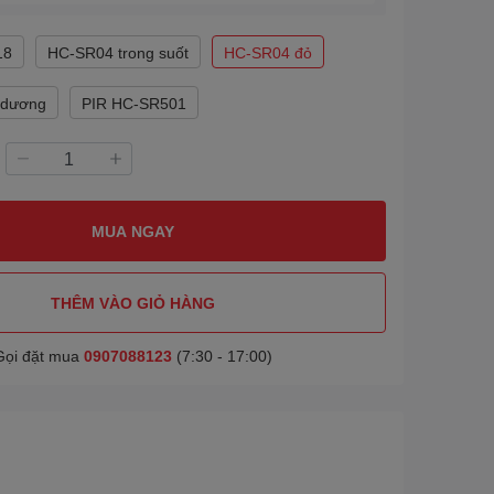
18
HC-SR04 trong suốt
HC-SR04 đỏ
 dương
PIR HC-SR501
MUA NGAY
THÊM VÀO GIỎ HÀNG
Gọi đặt mua
0907088123
(7:30 - 17:00)