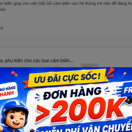
ảm biến giúp cho việc bắt nối cảm biến vào hệ thống trở nên dễ dàng
biến
ít.
ca, phụ kiện cho các loại cảm biến
Số lượng: