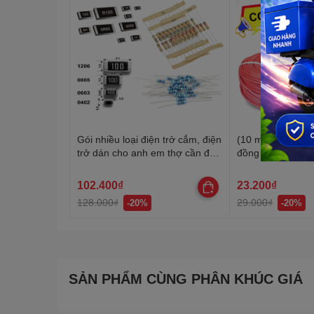
Gói nhiều loại điện trở cắm, điện
(10 mét) Dây điện
trở dán cho anh em thợ cần đủ
đồng si chì, nhiều
loại
20-22AWG
102.400₫
23.200₫
128.000₫
29.000₫
-20%
-20%
SẢN PHẨM CÙNG PHÂN KHÚC GIÁ