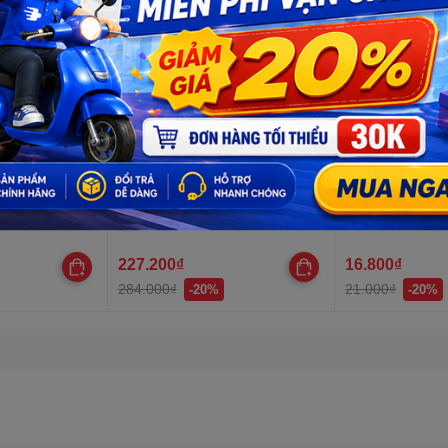
 PVC, 1 lõi
Kìm bấm cos ghim YTH dây
LED vỏ inox nối
 lõi mạ thiếc,
điện từ 30AWG-10AWG
12VDC,dây dài
kính ren 8mm
227.200₫
16.800₫
284.000₫
21.000₫
-20%
-20%