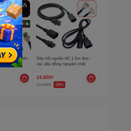
 có chống nước
Dây nối nguồn AC 1.5m đực -
 20cm,đường
cái, dây đồng nguyên chất
24.800₫
31.000₫
-20%