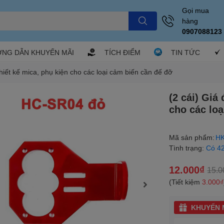
Gọi mua
hàng
0907088123
NG DẪN KHUYẾN MÃI
TÍCH ĐIỂM
TIN TỨC
thiết kế mica, phụ kiện cho các loại cảm biến cần đế đỡ
(2 cái) Giá
cho các loạ
Mã sản phẩm:
HK
Tình trạng:
Có 4
12.000₫
15.0
(Tiết kiệm
3.000₫
KHUYẾN M