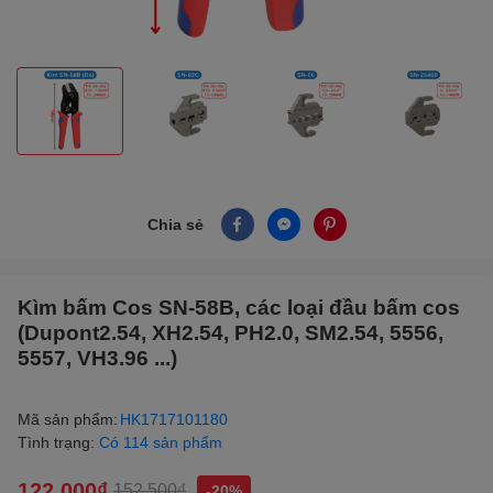
Chia sẻ
Kìm bấm Cos SN-58B, các loại đầu bấm cos
(Dupont2.54, XH2.54, PH2.0, SM2.54, 5556,
5557, VH3.96 ...)
Mã sản phẩm:
HK1717101180
Tình trạng:
Có 114 sản phẩm
122.000₫
152.500₫
-20%