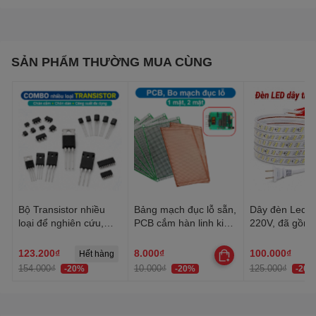
SẢN PHẨM THƯỜNG MUA CÙNG
Bộ Transistor nhiều
Bảng mạch đục lỗ sẵn,
Dây đèn Led tr
loại để nghiên cứu,
PCB cắm hàn linh kiện
220V, đã gồm 
học tập, thực hành
đa năng 1 mặt, 2 mặt
Dây Led chống
trang trí quấn 
123.200₫
8.000₫
100.000₫
Hết hàng
trần, lễ Tết
154.000₫
10.000₫
125.000₫
-20%
-20%
-20%