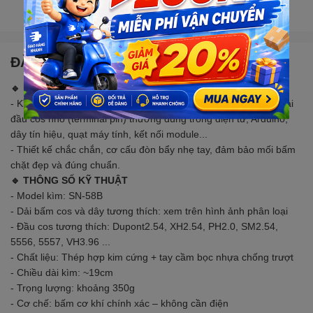
Gọi đặt mua
0907088123
(7:30 - 17:00)
ĐẶC ĐIỂM NỔI BẬT
🔹 MÔ TẢ SẢN PHẨM
- Kìm bấm cos SN-58B là dụng cụ chuyên dụng để bấm các loại
đầu cos nhỏ (terminal pin) thường dùng trong điện tử, Arduino,
dây tín hiệu, quạt máy tính, kết nối module...
- Thiết kế chắc chắn, cơ cấu đòn bẩy nhẹ tay, đảm bảo mối bấm
chặt đẹp và đúng chuẩn.
🔹 THÔNG SỐ KỸ THUẬT
- Model kìm: SN-58B
- Dải bấm cos và d
ây tương thích: xem trên hình ảnh phân loại
- Đầu cos tương thích: Dupont2.54, XH2.54, PH2.0, SM2.54,
5556, 5557, VH3.96 ...
- Chất liệu: Thép hợp kim cứng + tay cầm bọc nhựa chống trượt
- Chiều dài kìm: ~19cm
- Trọng lượng: khoảng 350g
- Cơ chế: bấm cơ khí chính xác – không cần điện