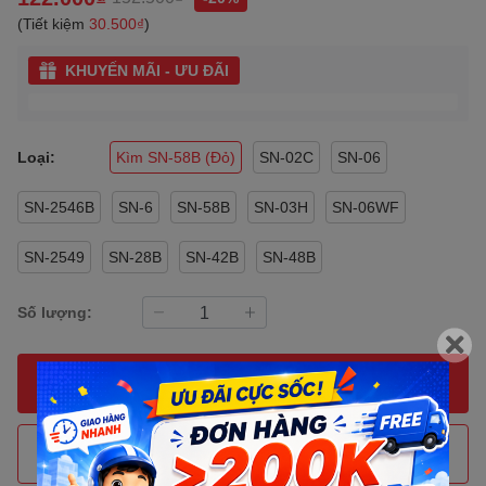
(Tiết kiệm
30.500₫
)
KHUYẾN MÃI - ƯU ĐÃI
Loại:
Kìm SN-58B (Đỏ)
SN-02C
SN-06
SN-2546B
SN-6
SN-58B
SN-03H
SN-06WF
SN-2549
SN-28B
SN-42B
SN-48B
Số lượng:
MUA NGAY
THÊM VÀO GIỎ HÀNG