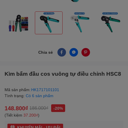
Chia sẻ
Kìm bấm đầu cos vuông tự điều chỉnh HSC8
Mã sản phẩm:
HK1717101101
Tình trạng:
Có 6 sản phẩm
148.800₫
186.000₫
-20%
(Tiết kiệm
37.200₫
)
KHUYẾN MÃI - ƯU ĐÃI