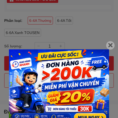
Phân loại:
6-4A Thường
6-4A Tốt
6-6A Xanh TOUSEN
Số lượng:
MUA NGAY
THÊM VÀO GIỎ HÀNG
Gọi đặt mua
0907088123
(7:30 - 17:00)
ĐẶC ĐIỂM NỔI BẬT