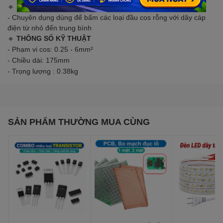
🔹
MÔ TẢ SẢN PHẨM
- Chuyên dụng dùng để bấm các loại đầu cos rỗng với dây cáp
điện từ nhỏ đến trung bình
🔹
THÔNG SỐ KỸ THUẬT
- Phạm vi cos: 0.25 - 6mm²
- Chiều dài: 175mm
- Trọng lượng : 0.38kg
SẢN PHẨM THƯỜNG MUA CÙNG