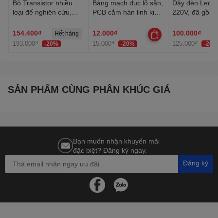
Bộ Transistor nhiều
Bảng mạch đục lỗ sẵn,
Dây đèn Led tr
loại để nghiên cứu,
PCB cắm hàn linh kiện
220V, đã gồm 
học tập, thực hành
đa năng 1 mặt, 2 mặt
Dây Led chống
trang trí quấn 
154.400₫
12.000₫
100.000₫
Hết hàng
H
trần, lễ Tết
193.000₫
15.000₫
125.000₫
-20%
-20%
-20%
SẢN PHẨM CÙNG PHÂN KHÚC GIÁ
Bạn muốn nhận khuyến mãi
đặc biệt? Đăng ký ngay.
Đăng ký