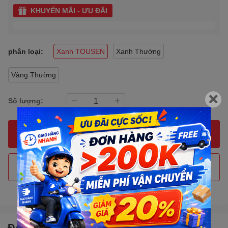
KHUYẾN MÃI - ƯU ĐÃI
phân loại:
Xanh TOUSEN
Xanh Thường
Vàng Thường
Số lượng:
MUA NGAY
THÊM VÀO GIỎ HÀNG
Gọi đặt mua
0907088123
(7:30 - 17:00)
ĐẶC ĐIỂM NỔI BẬT