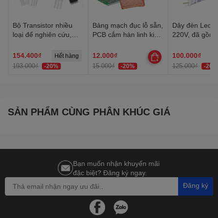
Bộ Transistor nhiều
Bảng mạch đục lỗ sẵn,
Dây đèn Led tr
loại để nghiên cứu,
PCB cắm hàn linh kiện
220V, đã gồm 
học tập, thực hành
đa năng 1 mặt, 2 mặt
Dây Led chống
trang trí quấn 
154.400₫
12.000₫
100.000₫
Hết hàng
trần, lễ Tết
193.000₫
15.000₫
125.000₫
-20%
-20%
-20%
SẢN PHẨM CÙNG PHÂN KHÚC GIÁ
Bạn muốn nhận khuyến mãi
đặc biệt? Đăng ký ngay.
Đăng ký