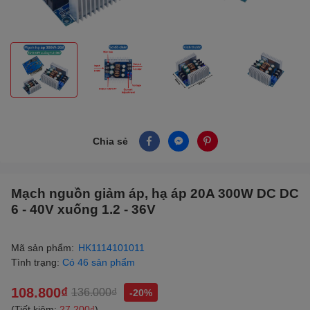
Chia sẻ
Mạch nguồn giảm áp, hạ áp 20A 300W DC DC
6 - 40V xuống 1.2 - 36V
Mã sản phẩm:
HK1114101011
Tình trạng:
Có 46 sản phẩm
108.800₫
136.000₫
-20%
(Tiết kiệm:
27.200₫
)