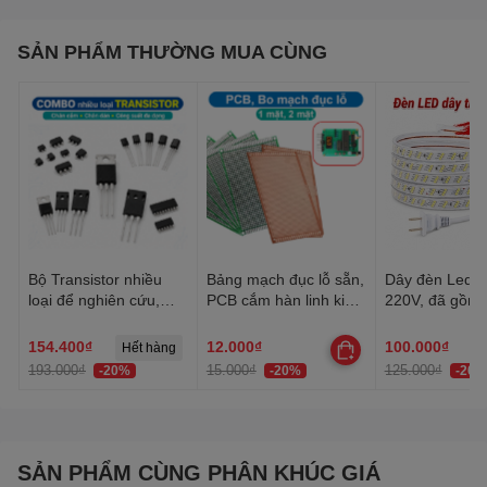
SẢN PHẨM THƯỜNG MUA CÙNG
Bộ Transistor nhiều
Bảng mạch đục lỗ sẵn,
Dây đèn Led tr
loại để nghiên cứu,
PCB cắm hàn linh kiện
220V, đã gồm 
học tập, thực hành
đa năng 1 mặt, 2 mặt
Dây Led chống
trang trí quấn 
154.400₫
12.000₫
100.000₫
Hết hàng
trần, lễ Tết
193.000₫
15.000₫
125.000₫
-20%
-20%
-20%
SẢN PHẨM CÙNG PHÂN KHÚC GIÁ