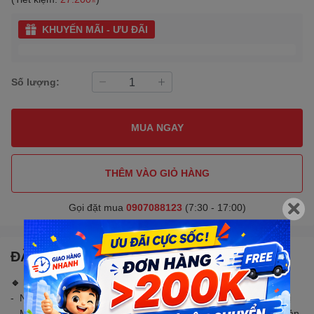
KHUYẾN MÃI - ƯU ĐÃI
Số lượng:
MUA NGAY
THÊM VÀO GIỎ HÀNG
Gọi đặt mua
0907088123
(7:30 - 17:00)
ĐẶC ĐIỂM NỔI BẬT
🔹 LƯU Ý
- Ngắt tải , chỉnh điện áp phù hợp trước khi đấu nối vào thiết bị
- Màu sắc cuộn cảm và 1 vài linh kiện sẽ thay đổi tùy theo lô sản