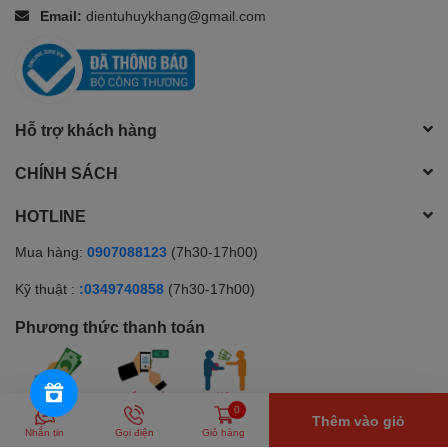
Email:
dientuhuykhang@gmail.com
Hỗ trợ khách hàng
CHÍNH SÁCH
HOTLINE
Mua hàng:
0907088123
(7h30-17h00)
Kỹ thuật :
:0349740858
(7h30-17h00)
Phương thức thanh toán
0
Thêm vào giỏ
© Bản quyền thuộc về Huy Khang Electronics | Cung cấp bởi
Sapo
Nhắn tin
Gọi điện
Giỏ hàng