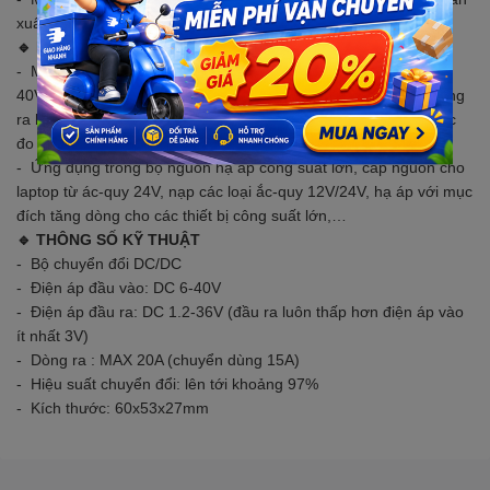
xuất, tuy nhiên kết cấu mạch như mô tả là không thay đổi
🔹 MÔ TẢ SẢN PHẨM
- Mạch hạ áp 300W 20A Là mạch hạ điện áp đầu vào từ 6-
40VDC, điện ra từ 1,2-36VDC, có thể điều chỉnh điện áp và dòng
ra bằng biến trở. Hiệu suất chuyển đổi có thể lên tới 97%, được
đo ở 20A và chuyển đổi 24V thành 12V
- Ứng dụng trong bộ nguồn hạ áp công suất lớn, cấp nguồn cho
laptop từ ác-quy 24V, nạp các loại ắc-quy 12V/24V, hạ áp với mục
đích tăng dòng cho các thiết bị công suất lớn,…
🔹 THÔNG SỐ KỸ THUẬT
- Bộ chuyển đổi DC/DC
- Điện áp đầu vào: DC 6-40V
- Điện áp đầu ra: DC 1.2-36V (đầu ra luôn thấp hơn điện áp vào
ít nhất 3V)
- Dòng ra : MAX 20A (chuyển dùng 15A)
- Hiệu suất chuyển đổi: lên tới khoảng 97%
- Kích thước: 60x53x27mm