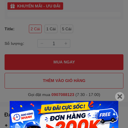
KHUYẾN MÃI - ƯU ĐÃI
Title:
2 Cái
1 Cái
5 Cái
Số lượng:
MUA NGAY
THÊM VÀO GIỎ HÀNG
Gọi đặt mua
0907088123
(7:30 - 17:00)
ĐẶC ĐIỂM NỔI BẬT
🔹 MÔ TẢ SẢN PHẨM: