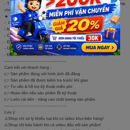
- Thích hợp với nhiều loại mối hàn khác nhau đặc biệt là vuốt chip
cho các IC.
🔹 THÔNG SỐ KĨ THUẬT:
- Chiều dài: 42 mm
- Màu sắc: Bạc
- Chất liệu: Thép không gỉ
- Đường kính ngoài: 6,5 mm
- Ứng dụng: Hàn và sửa chữa linh kiện điện tử
- Đặc điểm: Đảm bảo hiệu suất hàn tối ưu và độ bền cao
-------------------------------------------
Cam kết với khách hàng :
👉 Sản phẩm đúng với hình ảnh đã đăng
👉 Sản phẩm đã được kiểm tra trước khi giao
👉 Tư vấn & hỗ trợ kỹ thuật miễn phí
👉 Hoàn tiền nếu sản phẩm lỗi kỹ thuật
👉 Luôn cải tiến - nâng cao chất lượng sản phẩm
-------------------------------------------
Lưu ý:
⚠️Shop chỉ xử lý khiếu nại khi có video khui kiện hàng!
⚠️Shop chỉ bảo hành khi có video đấu nối sản phẩm!