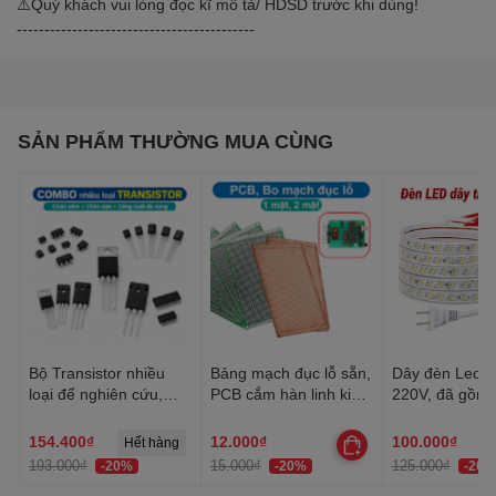
⚠️Quý khách vui lòng đọc kĩ mô tả/ HDSD trước khi dùng!
-------------------------------------------
SẢN PHẨM THƯỜNG MUA CÙNG
Bộ Transistor nhiều
Bảng mạch đục lỗ sẵn,
Dây đèn Led tr
loại để nghiên cứu,
PCB cắm hàn linh kiện
220V, đã gồm 
học tập, thực hành
đa năng 1 mặt, 2 mặt
Dây Led chống
trang trí quấn 
154.400₫
12.000₫
100.000₫
Hết hàng
trần, lễ Tết
193.000₫
15.000₫
125.000₫
-20%
-20%
-20%