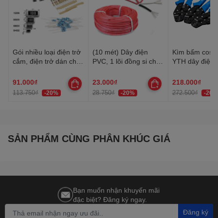
Gói nhiều loại điện trở
(10 mét) Dây điện
Kìm bấm cos 
cắm, điện trở dán cho
PVC, 1 lõi đồng si chì,
YTH dây điện 
anh em thợ cần đủ loại
nhiều lõi mạ thiếc, 20-
30AWG-10AW
22AWG
91.000₫
23.000₫
218.000₫
113.750₫
28.750₫
272.500₫
-20%
-20%
-20%
SẢN PHẨM CÙNG PHÂN KHÚC GIÁ
Bạn muốn nhận khuyến mãi
đặc biệt? Đăng ký ngay.
Đăng ký