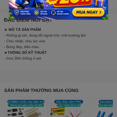
Gọi đặt mua
0907088123
(7:30 - 17:00)
ĐẶC ĐIỂM NỔI BẬT
🔹 MÔ TẢ SẢN PHẨM
- Không gỉ sét, dùng tốt ngoài trời, môi trường ẩm
- Chịu nhiệt, chịu lực vừa
- Bóng đẹp, bền màu
🔹THÔNG SỐ KỸ THUẬT
- Inox 304 chống rỉ sét
SẢN PHẨM THƯỜNG MUA CÙNG