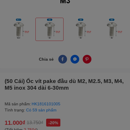
Chia sẻ
(50 Cái) Ốc vít pake đầu dù M2, M2.5, M3, M4,
M5 inox 304 dài 6-30mm
Mã sản phẩm:
HK1816101005
Tình trạng:
Có 59 sản phẩm
11.000₫
13.750₫
-20%
(Tiết kiệm
2.750₫
)