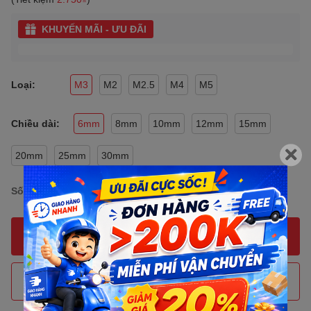
KHUYẾN MÃI - ƯU ĐÃI
Loại:
M3
M2
M2.5
M4
M5
Chiều dài:
6mm
8mm
10mm
12mm
15mm
20mm
25mm
30mm
Số lượng:
MUA NGAY
THÊM VÀO GIỎ HÀNG