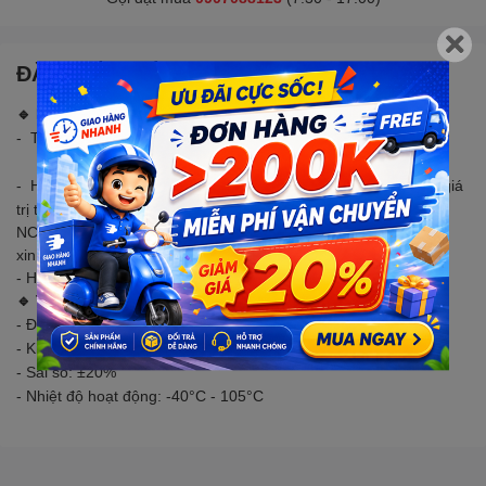
ĐẶC ĐIỂM NỔI BẬT
🔹 LƯU Ý
- Tụ điện bán theo gói (1C) là 1 con, (5C) là 5 con.
Ví dụ : (5C) 1uF là 1 gói 5 con tụ 1uF.
Hình ảnh chỉ mang tính chất minh hoạ về tụ hoá nhôm, mỗi giá
-
trị tụ có nhiều hãng và màu sắc khác nhau. Shop nhập nhiều
NCC nên có nhiều loại. Quý khách muốn kích thước hoặc hãng
xin liên hệ trực tiếp.
- Hãng : ChongX, Chengxing, Ymin, Aishi, Yunxing, Topazcon...
🔹 THÔNG SỐ KỸ THUẬT
- Điện áp tối đa: 100V
- Kiểu chân: xuyên lỗ
- Sai số: ±20%
- Nhiệt độ hoạt động: -40°C - 105°C