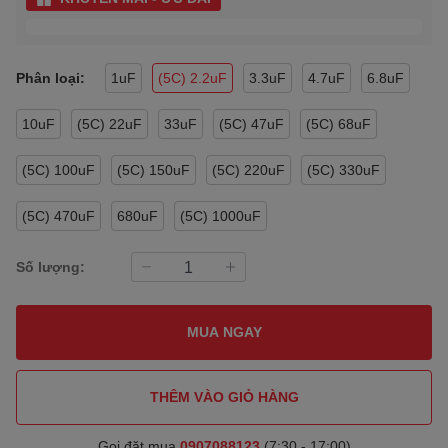
Phân loại:
1uF
(5C) 2.2uF
3.3uF
4.7uF
6.8uF
10uF
(5C) 22uF
33uF
(5C) 47uF
(5C) 68uF
(5C) 100uF
(5C) 150uF
(5C) 220uF
(5C) 330uF
(5C) 470uF
680uF
(5C) 1000uF
Số lượng:
MUA NGAY
THÊM VÀO GIỎ HÀNG
Gọi đặt mua
0907088123
(7:30 - 17:00)