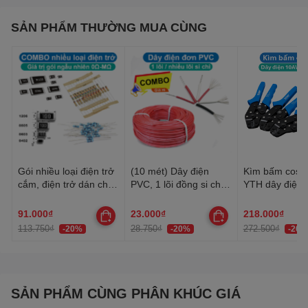
SẢN PHẨM THƯỜNG MUA CÙNG
Gói nhiều loại điện trở
(10 mét) Dây điện
Kìm bấm cos 
cắm, điện trở dán cho
PVC, 1 lõi đồng si chì,
YTH dây điện 
anh em thợ cần đủ loại
nhiều lõi mạ thiếc, 20-
30AWG-10AW
22AWG
91.000₫
23.000₫
218.000₫
113.750₫
28.750₫
272.500₫
-20%
-20%
-20%
SẢN PHẨM CÙNG PHÂN KHÚC GIÁ