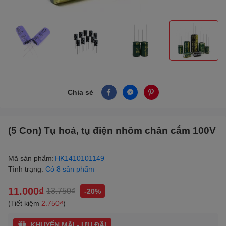
Chia sẻ
(5 Con) Tụ hoá, tụ điện nhôm chân cắm 100V
Mã sản phẩm:
HK1410101149
Tình trạng:
Có 8 sản phẩm
11.000₫
13.750₫
-20%
(Tiết kiệm
2.750₫
)
KHUYẾN MÃI - ƯU ĐÃI