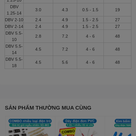
DBV
3.0
4.3
0.5 - 1.5
19
1.25-14
DBV 2-10
2.4
4.9
1.5 - 2.5
27
DBV 2-14
2.4
4.9
1.5 - 2.5
27
DBV 5.5-
2.8
7.2
4 - 6
48
10
DBV 5.5-
4.5
7.2
4 - 6
48
14
DBV 5.5-
4.5
5.6
4 - 6
48
18
SẢN PHẨM THƯỜNG MUA CÙNG