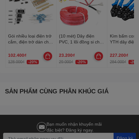
Gói nhiều loại điện trở
(10 mét) Dây điện
Kìm bấm cos 
cắm, điện trở dán cho
PVC, 1 lõi đồng si chì,
YTH dây điện 
anh em thợ cần đủ loại
nhiều lõi mạ thiếc, 20-
30AWG-10AW
22AWG
102.400₫
23.200₫
227.200₫
128.000₫
29.000₫
284.000₫
-20%
-20%
-20%
SẢN PHẨM CÙNG PHÂN KHÚC GIÁ
Bạn muốn nhận khuyến mãi
đặc biệt? Đăng ký ngay.
Đăng ký