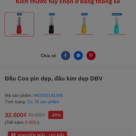
Chia sẻ
Đầu Cos pin dẹp, đầu kim dẹp DBV
Mã sản phẩm:
HK1610141345
Tình trạng:
Có 78 sản phẩm
32.000₫
40.000₫
-20%
(Tiết kiệm
8.000₫
)
KHUYẾN MÃI - ƯU ĐÃI