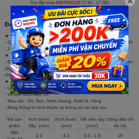
Gọi đặt mua
0907088123
(7:30 - 17:00)
ĐẶC ĐIỂM NỔI BẬT
🔹 CHÚ Ý
- Quy cách đặt hàng :(50 cái) Đầu Cos pin dẹp, đầu kim dẹp DBV
- 1 gói nó có 50 cái loại Đầu Cos pin dẹp, đầu kim dẹp DBV
🔹 MÔ TẢ SẢN PHẨM
- Đầu cos pin dẹp, còn được gọi là đầu cos kim dẹp hoặc cos kim
dẹp, là một loại phụ kiện điện dùng để kết nối dây điện với các
chân cắm hoặc thiết bị điện khác.
🔹 THÔNG SỐ KỸ THUẬT
- Loại : Đầu Cos pin dẹp
- Vỏ bọc cách điện: có
- Màu sắc : Đỏ, Đen, Xanh dương, Xanh lá, Vàng
- Bảng thông tin kích thước và thông số các loại cos
Mã sản
kích thước
Kích thước
Tiết diện dây
Dòng điện tối
phẩm
đầu (mm)
(mm)
(mm²)
đa (A)
DBV
2.3
4.3
0.5 - 1.5
19
1.25-10