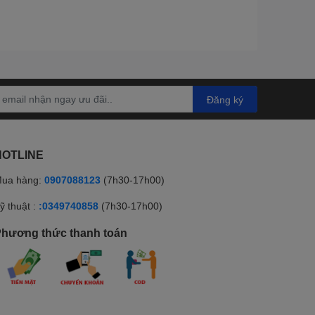
Đăng ký
HOTLINE
ua hàng:
0907088123
(7h30-17h00)
ỹ thuật :
:0349740858
(7h30-17h00)
hương thức thanh toán