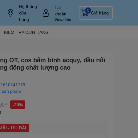
Hệ thống
Tài
0
cửa
Giỏ hàng
khoản
hàng
Đăng nhập
KIỂM TRA ĐƠN HÀNG
ng OT, cos bấm bình acquy, đầu nối
ằng đồng chất lượng cao
1610141779
2 sản phẩm
00₫
-20%
)
ÃI - ƯU ĐÃI