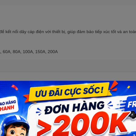
 kết nối dây cáp điện với thiết bị, giúp đảm bảo tiếp xúc tốt và an toà
A, 60A, 80A, 100A, 150A, 200A
uy, đầu nối dây điện bằng đồng chất
Số lượng: