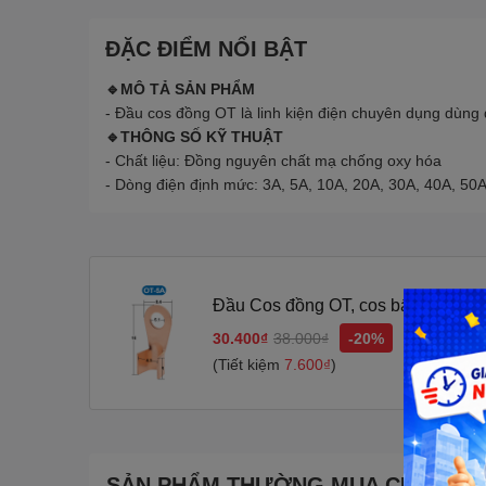
ĐẶC ĐIỂM NỔI BẬT
🔹MÔ TẢ SẢN PHẨM
- Đầu cos đồng OT là linh kiện điện chuyên dụng dùng để
🔹THÔNG SỐ KỸ THUẬT
- Chất liệu: Đồng nguyên chất mạ chống oxy hóa
- Dòng điện định mức: 3A, 5A, 10A, 20A, 30A, 40A, 50
Đầu Cos đồng OT, cos bấm bình acq
lượng cao
30.400₫
38.000₫
-20%
(Tiết kiệm
7.600₫
)
SẢN PHẨM THƯỜNG MUA CÙNG