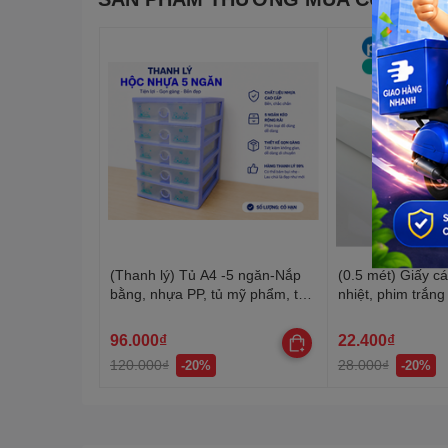
(Thanh lý) Tủ A4 -5 ngăn-Nắp
(0.5 mét) Giấy cá
bằng, nhựa PP, tủ mỹ phẩm, tủ
nhiệt, phim trắn
văn phòng, mini để bàn tiện lợi
96.000₫
22.400₫
120.000₫
28.000₫
-20%
-20%