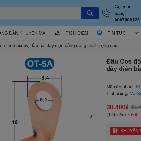
Gọi mua
hàng
0907088123
NG DẪN KHUYẾN MÃI
TÍCH ĐIỂM
TIN TỨC
m bình acquy, đầu nối dây điện bằng đồng chất lượng cao
Đầu Cos đồ
dây điện b
Mã sản phẩm:
HK
Tình trạng:
Có 6
30.400₫
38.0
(Tiết kiệm
7.600₫
KHUYẾN M