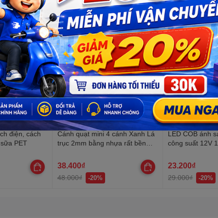
ch điện, cách
Cánh quạt mini 4 cánh Xanh Lá
LED COB ánh sá
g sữa PET
trục 2mm bằng nhựa rất bền
công suất 12V
dùng DIY STEM
10000K / 3000
38.400₫
23.200₫
48.000₫
29.000₫
-20%
-20%