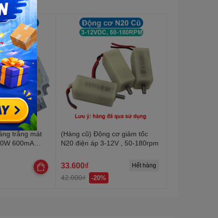
ng trắng mát
(Hàng cũ) Động cơ giảm tốc
 10W 600mA
N20 điện áp 3-12V , 50-180rpm
0K
33.600₫
Hết hàng
42.000₫
-20%