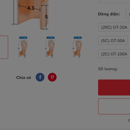
Dòng điện:
(20C) OT-20A
(5C) OT-50A
(2C) OT-100A
Số lượng:
Chia sẻ