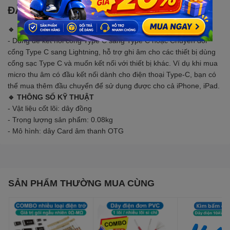
ĐẶC ĐIỂM NỔI BẬT
🔹 MÔ TẢ SẢN PHẨM
- Dùng để kết nối cổng Type C sang Type C hoặc Chuyển đổi
cổng Type C sang Lightning, hỗ trợ ghi âm cho các thiết bị dùng
cổng sạc Type C và muốn kết nối với thiết bị khác. Ví dụ khi mua
micro thu âm có đầu kết nối dành cho điện thoại Type-C, bạn có
thể mua thêm đầu chuyển để sử dụng được cho cả iPhone, iPad.
🔹 THÔNG SỐ KỸ THUẬT
- Vật liệu cốt lõi: dây đồng
- Trọng lượng sản phẩm: 0.08kg
- Mô hình: dây Card âm thanh OTG
SẢN PHẨM THƯỜNG MUA CÙNG