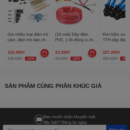
Gói nhiều loại điện trở
(10 mét) Dây điện
Kìm bấm cos 
cắm, điện trở dán cho
PVC, 1 lõi đồng si chì,
YTH dây điện 
anh em thợ cần đủ loại
nhiều lõi mạ thiếc, 20-
30AWG-10AW
22AWG
102.400₫
23.200₫
227.200₫
128.000₫
29.000₫
284.000₫
-20%
-20%
-20%
SẢN PHẨM CÙNG PHÂN KHÚC GIÁ
Bạn muốn nhận khuyến mãi
đặc biệt? Đăng ký ngay.
Đăng ký