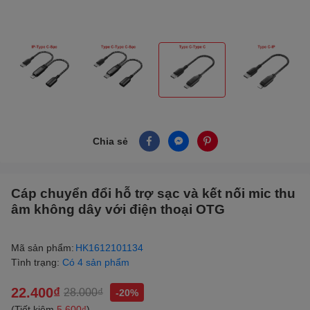
Chia sẻ
Cáp chuyển đổi hỗ trợ sạc và kết nối mic thu
âm không dây với điện thoại OTG
Mã sản phẩm:
HK1612101134
Tình trạng:
Có 4 sản phẩm
22.400₫
28.000₫
-20%
(Tiết kiệm
5.600₫
)