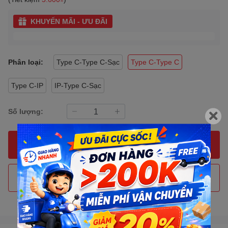
KHUYẾN MÃI - ƯU ĐÃI
Phân loại:
Type C-Type C-Sạc
Type C-Type C
Type C-IP
IP-Type C-Sạc
Số lượng:
MUA NGAY
THÊM VÀO GIỎ HÀNG
Gọi đặt mua
0907088123
(7:30 - 17:00)