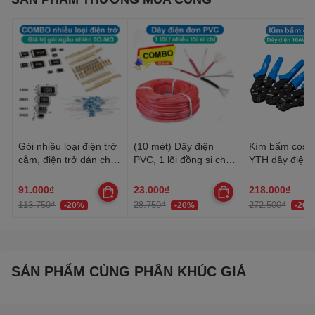
Gói nhiều loại điện trở
(10 mét) Dây điện
Kìm bấm cos 
cắm, điện trở dán cho
PVC, 1 lõi đồng si chì,
YTH dây điện 
anh em thợ cần đủ loại
nhiều lõi mạ thiếc, 20-
30AWG-10AW
22AWG
91.000₫
23.000₫
218.000₫
113.750₫
28.750₫
272.500₫
-20%
-20%
-20%
SẢN PHẨM CÙNG PHÂN KHÚC GIÁ