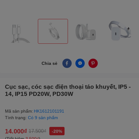
Chia sẻ
Cục sạc, cóc sạc điện thoại táo khuyết, IP5 -
14, IP15 PD20W, PD30W
Mã sản phẩm:
HK1612101191
Tình trạng:
Có 9 sản phẩm
14.000₫
17.500₫
-20%
(Tiết kiệm
3.500₫
)