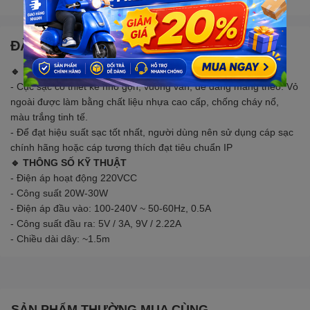
ĐẶC ĐIỂM NỔI BẬT
🔹 MÔ TẢ SẢN PHẨM
- Cục sạc có thiết kế nhỏ gọn, vuông vắn, dễ dàng mang theo. Vỏ
ngoài được làm bằng chất liệu nhựa cao cấp, chống cháy nổ,
màu trắng tinh tế.
- Để đạt hiệu suất sạc tốt nhất, người dùng nên sử dụng cáp sạc
chính hãng hoặc cáp tương thích đạt tiêu chuẩn IP
🔹 THÔNG SỐ KỸ THUẬT
- Điện áp hoạt động 220VCC
- Công suất 20W-30W
- Điện áp đầu vào: 100-240V ~ 50-60Hz, 0.5A
- Công suất đầu ra: 5V / 3A, 9V / 2.22A
- Chiều dài dây: ~1.5m
SẢN PHẨM THƯỜNG MUA CÙNG