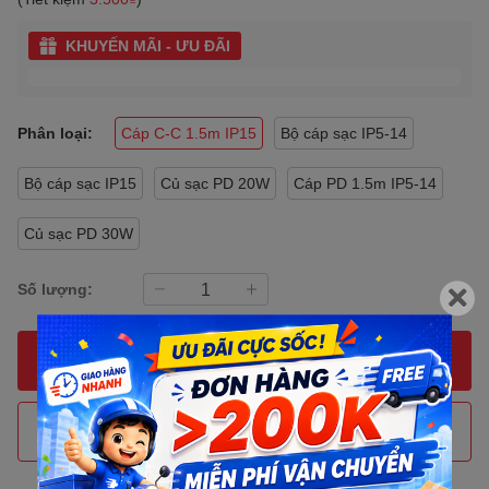
KHUYẾN MÃI - ƯU ĐÃI
Phân loại:
Cáp C-C 1.5m IP15
Bộ cáp sạc IP5-14
Bộ cáp sạc IP15
Củ sạc PD 20W
Cáp PD 1.5m IP5-14
Củ sạc PD 30W
Số lượng:
MUA NGAY
THÊM VÀO GIỎ HÀNG
Gọi đặt mua
0907088123
(7:30 - 17:00)