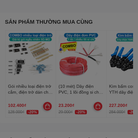
SẢN PHẨM THƯỜNG MUA CÙNG
Gói nhiều loại điện trở
(10 mét) Dây điện
Kìm bấm cos 
cắm, điện trở dán cho
PVC, 1 lõi đồng si chì,
YTH dây điện 
anh em thợ cần đủ loại
nhiều lõi mạ thiếc, 20-
30AWG-10AW
22AWG
102.400₫
23.200₫
227.200₫
128.000₫
29.000₫
284.000₫
-20%
-20%
-20%