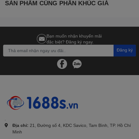
SẢN PHẨM CÙNG PHÂN KHÚC GIÁ
Bạn muốn nhận khuyến mãi
đặc biệt? Đăng ký ngay.
Đăng ký
.
Địa chỉ:
21, Đường số 4, KDC Savico, Tam Bình, TP. Hồ Chí
Minh