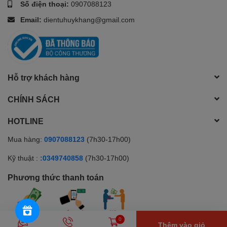
Số điện thoại:
0907088123
Email:
dientuhuykhang@gmail.com
Hỗ trợ khách hàng
CHÍNH SÁCH
HOTLINE
Mua hàng:
0907088123
(7h30-17h00)
Kỹ thuật :
:0349740858
(7h30-17h00)
Phương thức thanh toán
0
Thêm vào giỏ