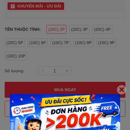
KHUYẾN MÃI - ƯU ĐÃI
TÊN THUỘC TÍNH:
(20C) 2P
(20C) 3P
(20C) 4P
(20C) 5P
(10C) 6P
(10C) 7P
(10C) 8P
(10C) 9P
(10C) 10P
Số lượng:
MUA NGAY
THÊM VÀO GIỎ HÀNG
Gọi đặt mua
0907088123
(7:30 - 17:00)