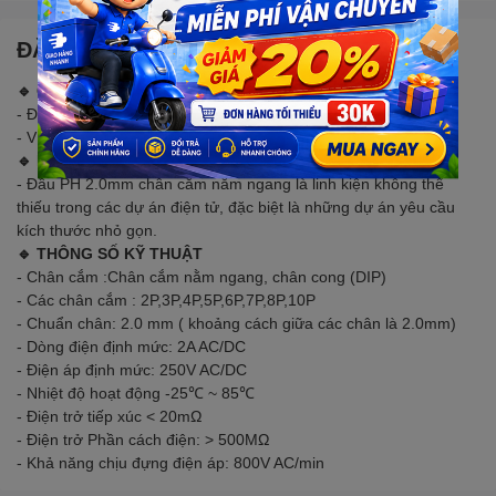
ĐẶC ĐIỂM NỔI BẬT
🔹 CHÚ Ý
- Đơn vị tính theo cái 20C là 20 cái
- Ví dụ: Sản phẩm có ghi là (20C) tức là sẽ bán ̀20 cái/1 gói
🔹 MÔ TẢ SẢN PHẨM
- Đầu PH 2.0mm chân cắm nằm ngang là linh kiện không thể
thiếu trong các dự án điện tử, đặc biệt là những dự án yêu cầu
kích thước nhỏ gọn.
🔹 THÔNG SỐ KỸ THUẬT
- Chân cắm :Chân cắm nằm ngang, chân cong (DIP)
- Các chân cắm : 2P,3P,4P,5P,6P,7P,8P,10P
- Chuẩn chân: 2.0 mm ( khoảng cách giữa các chân là 2.0mm)
- Dòng điện định mức: 2A AC/DC
- Điện áp định mức: 250V AC/DC
- Nhiệt độ hoạt động -25℃ ~ 85℃
- Điện trở tiếp xúc < 20mΩ
- Điện trở Phần cách điện: > 500MΩ
- Khả năng chịu đựng điện áp: 800V AC/min