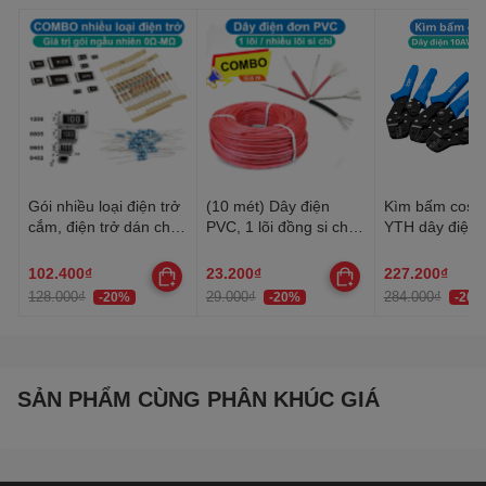
Gói nhiều loại điện trở
(10 mét) Dây điện
Kìm bấm cos 
cắm, điện trở dán cho
PVC, 1 lõi đồng si chì,
YTH dây điện 
anh em thợ cần đủ loại
nhiều lõi mạ thiếc, 20-
30AWG-10AW
22AWG
102.400₫
23.200₫
227.200₫
128.000₫
29.000₫
284.000₫
-20%
-20%
-20%
SẢN PHẨM CÙNG PHÂN KHÚC GIÁ