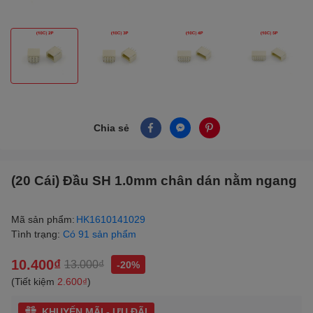
Chia sẻ
(20 Cái) Đầu SH 1.0mm chân dán nằm ngang
Mã sản phẩm:
HK1610141029
Tình trạng:
Có 91 sản phẩm
10.400₫
13.000₫
-20%
(Tiết kiệm
2.600₫
)
KHUYẾN MÃI - ƯU ĐÃI