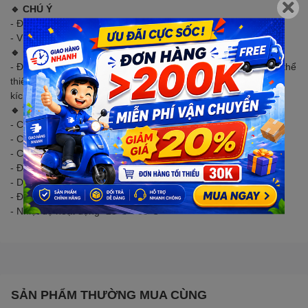
🔹 CHÚ Ý
- Đơn vị tính theo cái 10C là 10 cái
- Ví dụ: Sản phẩm có ghi là (10C) tức là sẽ bán ̀10 cái/1 gói
🔹 MÔ TẢ SẢN PHẨM
- Đầu SH 1.0mm chân dán kiểu ngang SMD là linh kiện không thể
thiếu trong các dự án điện tử, đặc biệt là những dự án yêu cầu
kích thước nhỏ gọn
🔹 THÔNG SỐ KỸ THUẬT
- Chân cắm : kiểu ngang ( SMD )
- Các chân cắm : 2P,3P,4P,5P,6P,7P,8P,10P
- Chuẩn chân: 1.0mm ( khoảng cách giữa các chân là 1.0mm)
- Điện áp định mức: 50V AC/DC
- Dòng điện định mức: 0,5A AC/DC
- Điện trở Phần cách điện: > 800MΩ
- Nhiệt độ hoạt động -25℃ ~ 85℃
SẢN PHẨM THƯỜNG MUA CÙNG