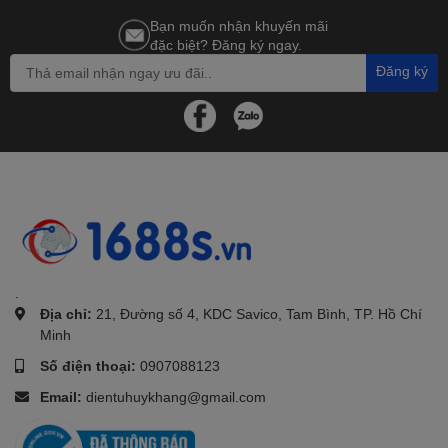
Bạn muốn nhận khuyến mãi
đặc biệt? Đăng ký ngay.
Đăng ký
.
Địa chỉ:
21, Đường số 4, KDC Savico, Tam Bình, TP. Hồ Chí
Minh
Số điện thoại:
0907088123
Email:
dientuhuykhang@gmail.com