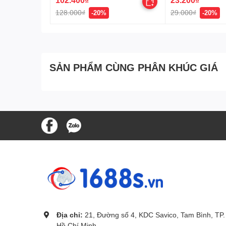
128.000₫
29.000₫
-20%
-20%
SẢN PHẨM CÙNG PHÂN KHÚC GIÁ
.
Địa chỉ:
21, Đường số 4, KDC Savico, Tam Bình, TP.
Hồ Chí Minh