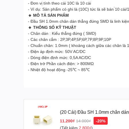
- Đơn vị tính theo cái 10C là 10 cái
- Ví dụ: Sản phẩm có ghi là (10C) tức là sẽ bán ̀10 cái/1
🔹 MÔ TẢ SẢN PHẨM
- Đầu SH 1.0mm chân dán thẳng đứng SMD là linh kiện k
🔹 THÔNG SỐ KỸ THUẬT
- Chân dán : Kiểu thẳng đứng ( SMD)
- Các chân cắm : 2P,3P,4P,5P,6P,7P,8P,9P,10P
- Chuẩn chân: 1.0mm ( khoảng cách giữa các chân là
- Điện áp định mức: 50V AC/DC
- Dòng điện định mức: 0,5A AC/DC
- Điện trở Phần cách điện: > 800MΩ
- Nhiệt độ hoạt động -25℃ ~ 85℃
(20 Cái) Đầu SH 1.0mm chân dá
11.200₫
14.000₫
-20%
(Tiết kiệm
2.800₫
)