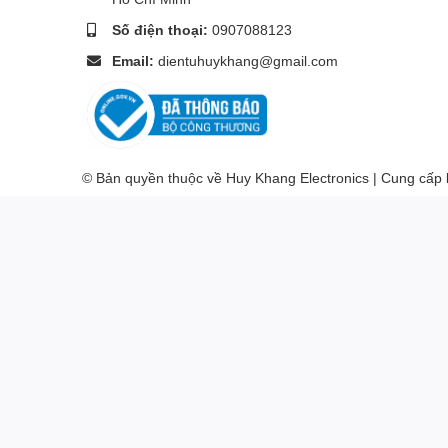
Số điện thoại:
0907088123
Email:
dientuhuykhang@gmail.com
© Bản quyền thuộc về Huy Khang Electronics | Cung cấp