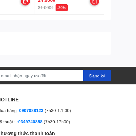
31.000₫
-20%
Đăng ký
HOTLINE
ua hàng:
0907088123
(7h30-17h00)
ỹ thuật :
:0349740858
(7h30-17h00)
hương thức thanh toán