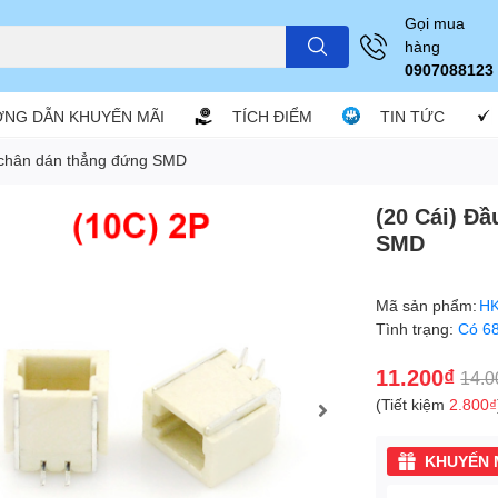
Gọi mua
hàng
0907088123
NG DẪN KHUYẾN MÃI
TÍCH ĐIỂM
TIN TỨC
 chân dán thẳng đứng SMD
(20 Cái) Đ
SMD
Mã sản phẩm:
HK
Tình trạng:
Có 6
11.200₫
14.0
(Tiết kiệm
2.800₫
KHUYẾN M