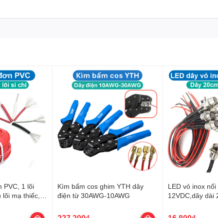
 PVC, 1 lõi
Kìm bấm cos ghim YTH dây
LED vỏ inox nối
 lõi mạ thiếc,
điện từ 30AWG-10AWG
12VDC,dây dài
kính ren 8mm
227.200₫
16.800₫