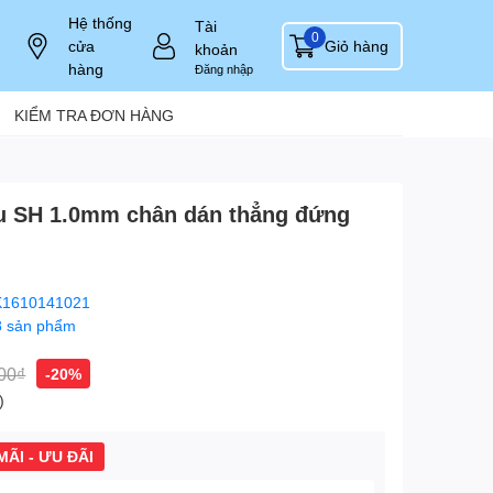
Hệ thống
Tài
0
cửa
Giỏ hàng
khoản
hàng
Đăng nhập
KIỂM TRA ĐƠN HÀNG
ầu SH 1.0mm chân dán thẳng đứng
1610141021
8 sản phẩm
00₫
-20%
)
ÃI - ƯU ĐÃI