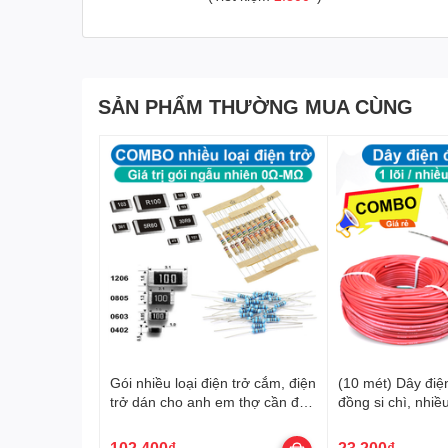
SẢN PHẨM THƯỜNG MUA CÙNG
Gói nhiều loại điện trở cắm, điện
(10 mét) Dây điện
trở dán cho anh em thợ cần đủ
đồng si chì, nhiều
loại
20-22AWG
102.400₫
23.200₫