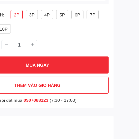
H:
2P
3P
4P
5P
6P
7P
10P
MUA NGAY
THÊM VÀO GIỎ HÀNG
Gọi đặt mua
0907088123
(7:30 - 17:00)