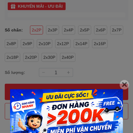
KHUYẾN MÃI - ƯU ĐÃI
Số chân:
2x2P
2x3P
2x4P
2x5P
2x6P
2x7P
2x8P
2x9P
2x10P
2x12P
2x14P
2x16P
2x18P
2x20P
2x30P
2x40P
Số lượng:
MUA NGAY
THÊM VÀO GIỎ HÀNG
Gọi đặt mua
0907088123
(7:30 - 17:00)