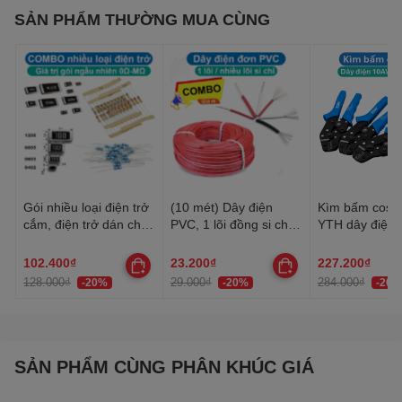
SẢN PHẨM THƯỜNG MUA CÙNG
Gói nhiều loại điện trở
(10 mét) Dây điện
Kìm bấm cos 
cắm, điện trở dán cho
PVC, 1 lõi đồng si chì,
YTH dây điện 
anh em thợ cần đủ loại
nhiều lõi mạ thiếc, 20-
30AWG-10AW
22AWG
102.400₫
23.200₫
227.200₫
128.000₫
29.000₫
284.000₫
-20%
-20%
-20%
SẢN PHẨM CÙNG PHÂN KHÚC GIÁ