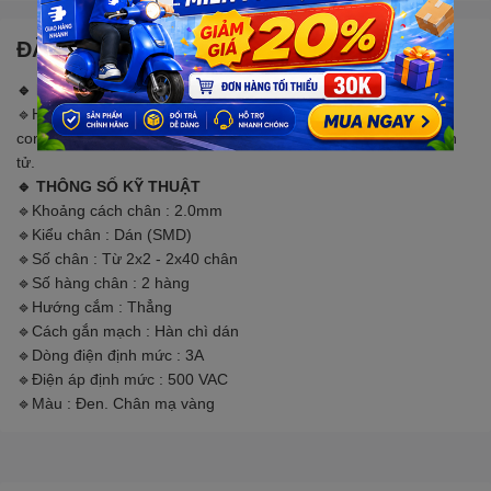
ĐẶC ĐIỂM NỔI BẬT
🔹 MÔ TẢ SẢN PHẨM
🔹Hàng rào cái đơn dán (còn gòi là SMD Female Header hay
connector) là sản phẩm dùng để cắm giao tiếp trong mạch điện
tử.
🔹 THÔNG SỐ KỸ THUẬT
🔹Khoảng cách chân : 2.0mm
🔹Kiểu chân : Dán (SMD)
🔹Số chân : Từ 2x2 - 2x40 chân
🔹Số hàng chân : 2 hàng
🔹Hướng cắm : Thẳng
🔹Cách gắn mạch : Hàn chì dán
🔹Dòng điện định mức : 3A
🔹Điện áp định mức : 500 VAC
🔹Màu : Đen. Chân mạ vàng