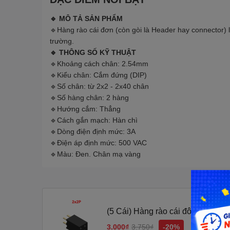
🔹 MÔ TẢ SẢN PHẨM
🔹Hàng rào cái đơn (còn gòi là Header hay connector) l
trường.
🔹 THÔNG SỐ KỸ THUẬT
🔹Khoảng cách chân: 2.54mm
🔹Kiểu chân: Cắm đứng (DIP)
🔹Số chân: từ 2x2 - 2x40 chân
🔹Số hàng chân: 2 hàng
🔹Hướng cắm: Thẳng
🔹Cách gắn mạch: Hàn chì
🔹Dòng điện định mức: 3A
🔹Điện áp định mức: 500 VAC
🔹Màu: Đen. Chân mạ vàng
(5 Cái) Hàng rào cái đôi 2.54m
3.000₫
3.750₫
-20%