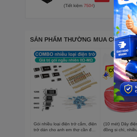
(Tiết kiệm
750₫
)
SẢN PHẨM THƯỜNG MUA CÙNG
Gói nhiều loại điện trở cắm, điện
(10 mét) Dây điện
trở dán cho anh em thợ cần đủ
đồng si chì, nhiều
loại
20-22AWG