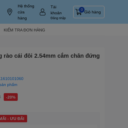
Hệ thống
Tài
0
cửa
Giỏ hàng
khoản
hàng
Đăng nhập
KIỂM TRA ĐƠN HÀNG
ng rào cái đôi 2.54mm cắm chân đứng
1610101060
 sản phẩm
₫
-20%
ÃI - ƯU ĐÃI