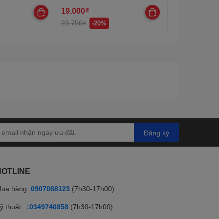
19.000₫
23.750₫
-20%
Đăng ký
HOTLINE
ua hàng:
0907088123
(7h30-17h00)
ỹ thuật :
:0349740858
(7h30-17h00)