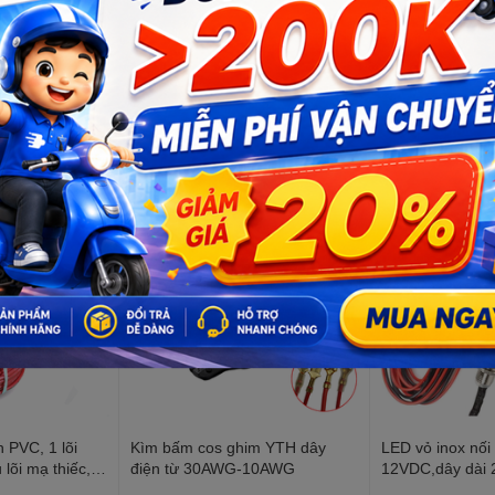
 PVC, 1 lõi
Kìm bấm cos ghim YTH dây
LED vỏ inox nối
 lõi mạ thiếc,
điện từ 30AWG-10AWG
12VDC,dây dài
kính ren 8mm