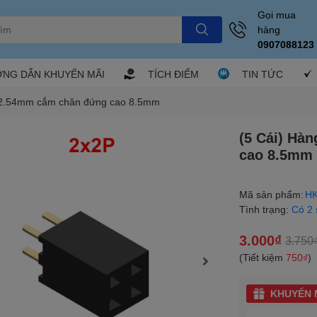
Gọi mua
hàng
0907088123
NG DẪN KHUYẾN MÃI
TÍCH ĐIỂM
TIN TỨC
ôi 2.54mm cắm chân đứng cao 8.5mm
(5 Cái) Hà
cao 8.5mm
Mã sản phẩm:
HK
Tình trạng:
Có 2
3.000₫
3.750
(Tiết kiệm
750₫
)
KHUYẾN M