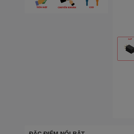
ĐẶC ĐIỂM NỔI BẬT