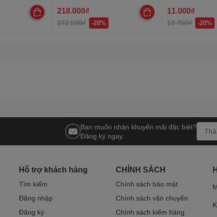
218.000₫
11.000₫
272.500₫
13.750₫
-20%
-20%
Bạn muốn nhận khuyến mãi đặc biệt?
Đăng ký ngay.
Hỗ trợ khách hàng
CHÍNH SÁCH
Tìm kiếm
Chính sách bảo mật
M
Đăng nhập
Chính sách vận chuyển
K
Đăng ký
Chính sách kiểm hàng