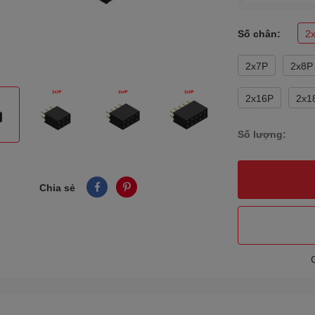
Số chân:
2
2x7P
2x8P
2x16P
2x1
Số lượng:
Chia sẻ