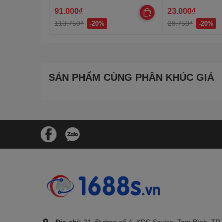
91.000₫
23.000₫
113.750₫
28.750₫
-20%
-20%
SẢN PHẨM CÙNG PHÂN KHÚC GIÁ
.
Địa chỉ:
21, Đường số 4, KDC Savico, Tam Bình, TP.