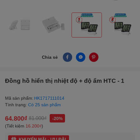
Chia sẻ
Đồng hồ hiển thị nhiệt độ + độ ẩm HTC - 1
Mã sản phẩm:
HK1717111014
Tình trạng:
Có 25 sản phẩm
64.800₫
81.000₫
-20%
(Tiết kiệm
16.200₫
)
KHUYẾN MÃI - ƯU ĐÃI