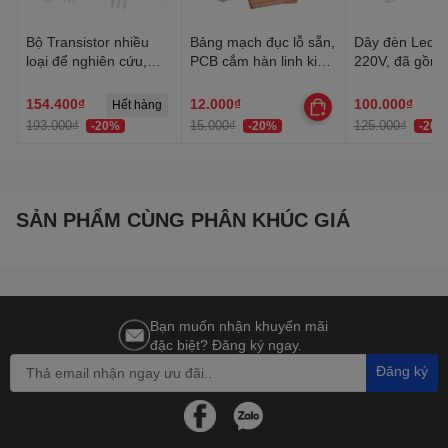
Bộ Transistor nhiều
Bảng mạch đục lỗ sẵn,
Dây đèn Led tr
loại để nghiên cứu,
PCB cắm hàn linh kiện
220V, đã gồm 
học tập, thực hành
đa năng 1 mặt, 2 mặt
Dây Led chống
trang trí quấn 
154.400₫
12.000₫
100.000₫
Hết hàng
trần, lễ Tết
193.000₫
15.000₫
125.000₫
-20%
-20%
-20%
SẢN PHẨM CÙNG PHÂN KHÚC GIÁ
Bạn muốn nhận khuyến mãi
đặc biệt? Đăng ký ngay.
Đăng ký