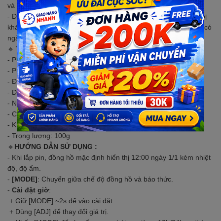
và độ ẩm trong phòng, rất tiện dụng và nhỏ gọn
- Đồng hồ được thiết kế để gắn trên mặt tủ, gắn trên các thiết bị
khác để đo nhiệt và độ ẩm bên trong nên vỏ hộp được thiết kế có
ngàm móc vào khung vỏ.
🔹
THÔNG SỐ KỸ THUẬT
- Phạm vi đo nhiệt độ: -10°C~+70°C (-14°F~+158°F)
- Phạm vi đo độ ẩm: 10% ~ 90% RH
- Độ chính xác: Nhiệt độ ± 1°C (1,8 ° F)
- Độ ẩm ± 5% RH
- Nguồn điện: 1 * pin AAA (1.5V)
- Chất liệu: ABS
- Kích thước sản phẩm: 92x84x22mm
- Trọng lượng: 100g
🔹
HƯỚNG DẪN SỬ DỤNG :
- Khi lắp pin, đồng hồ mặc định hiển thị 12:00 ngày 1/1 kèm nhiệt
độ, độ ẩm.
-
[MODE]
: Chuyển giữa chế độ đồng hồ và báo thức.
-
Cài đặt giờ
:
+ Giữ [MODE] ~2s để vào cài đặt.
+ Dùng [ADJ] để thay đổi giá trị.