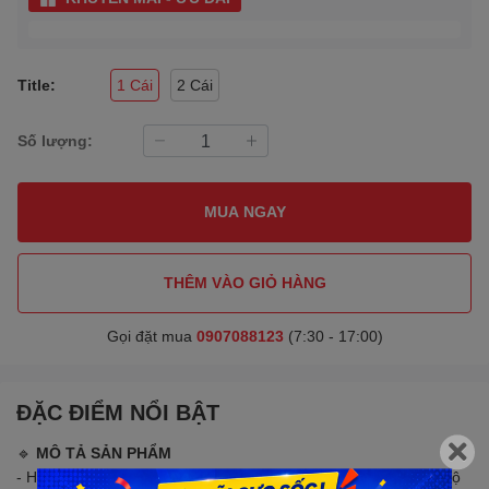
Title:
1 Cái
2 Cái
Số lượng:
MUA NGAY
THÊM VÀO GIỎ HÀNG
Gọi đặt mua
0907088123
(7:30 - 17:00)
ĐẶC ĐIỂM NỔI BẬT
🔹
MÔ TẢ SẢN PHẨM
- HTC-1 vừa là nhiệt kế và ẩm kế hai trong một, hiển thị nhiệt độ