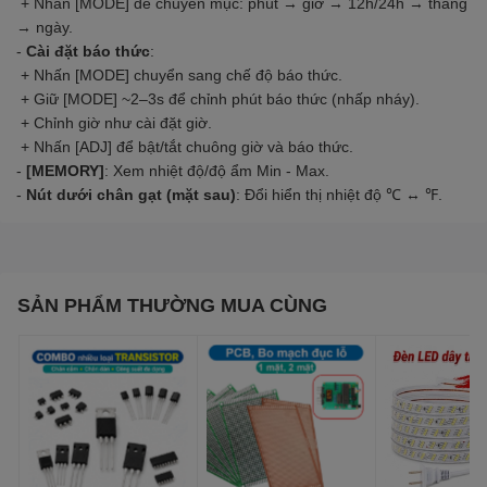
+ Nhấn [MODE] để chuyển mục: phút → giờ → 12h/24h → tháng
→ ngày.
-
Cài đặt báo thức
:
+ Nhấn [MODE] chuyển sang chế độ báo thức.
+ Giữ [MODE] ~2–3s để chỉnh phút báo thức (nhấp nháy).
+ Chỉnh giờ như cài đặt giờ.
+ Nhấn [ADJ] để bật/tắt chuông giờ và báo thức.
-
[MEMORY]
: Xem nhiệt độ/độ ẩm Min - Max.
-
Nút dưới chân gạt (mặt sau)
: Đổi hiển thị nhiệt độ ℃ ↔ ℉.
SẢN PHẨM THƯỜNG MUA CÙNG