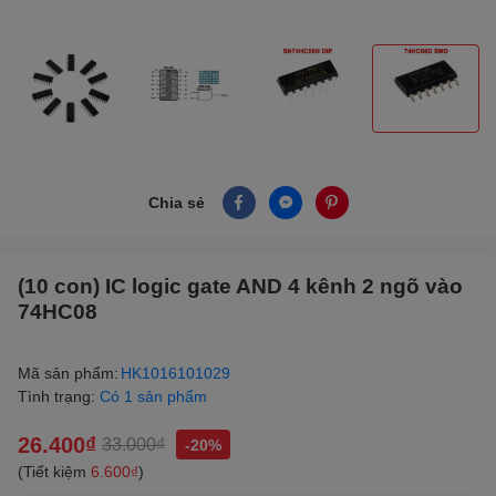
Chia sẻ
(10 con) IC logic gate AND 4 kênh 2 ngõ vào
74HC08
Mã sản phẩm:
HK1016101029
Tình trạng:
Có 1 sản phẩm
26.400₫
33.000₫
-20%
(Tiết kiệm
6.600₫
)