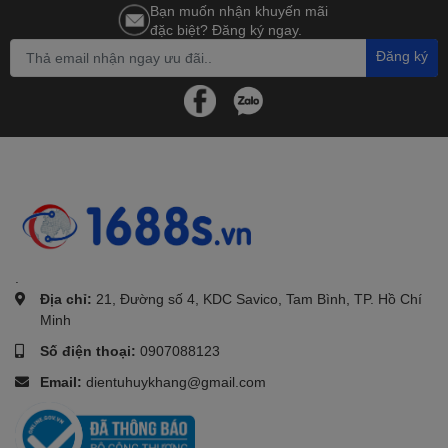
Bạn muốn nhận khuyến mãi
đặc biệt? Đăng ký ngay.
Đăng ký
.
Địa chỉ:
21, Đường số 4, KDC Savico, Tam Bình, TP. Hồ Chí
Minh
Số điện thoại:
0907088123
Email:
dientuhuykhang@gmail.com