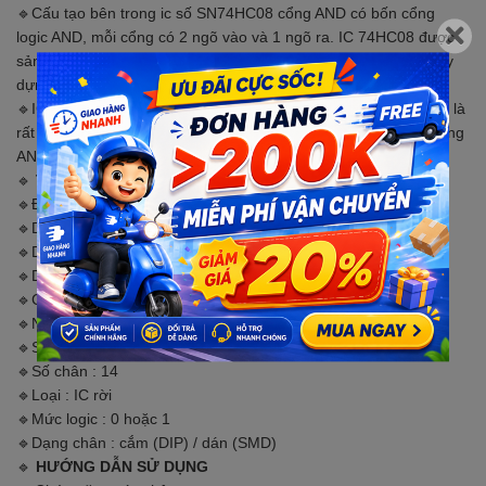
🔹Cấu tạo bên trong ic số SN74HC08 cổng AND có bốn cổng
logic AND, mỗi cổng có 2 ngõ vào và 1 ngõ ra. IC 74HC08 được
sản xuất theo công nghệ Cmos, là một mạch tích hợp được xây
dựng từ các Mosfet và một số điện trở phụ trợ.
🔹IC hoạt động tốt nhất ở điện áp 5V các hoạt động của IC này là
rất đơn giản để hiểu nếu chúng ta hiểu được hoạt động của cổng
AND.
🔹
THÔNG SỐ KỸ THUẬT
🔹Điện áp hoạt động : 2V – 6V
🔹Dòng điện hoạt động : 75mA
🔹Dòng điện ngõ vào : 20mA
🔹Dòng điện ngõ ra : 25mA
🔹Công suất hoạt động : 500mW
🔹Nhiệt độ hoạt động : -40°C – 125°C
🔹Số cổng : 4
🔹Số chân : 14
🔹Loại : IC rời
🔹Mức logic : 0 hoặc 1
🔹Dạng chân : cắm (DIP) / dán (SMD)
🔹
HƯỚNG DẪN SỬ DỤNG