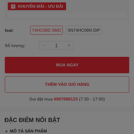
KHUYẾN MÃI - ƯU ĐÃI
loại:
74HC08D SMD
SN74HC08N DIP
Số lượng:
MUA NGAY
THÊM VÀO GIỎ HÀNG
Gọi đặt mua
0907088123
(7:30 - 17:00)
ĐẶC ĐIỂM NỔI BẬT
🔹
MÔ TẢ SẢN PHẨM