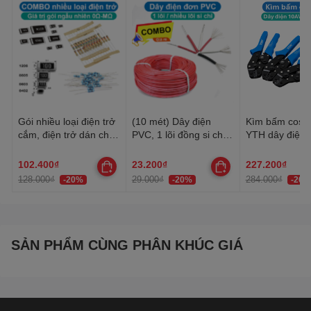
Gói nhiều loại điện trở
(10 mét) Dây điện
Kìm bấm cos 
cắm, điện trở dán cho
PVC, 1 lõi đồng si chì,
YTH dây điện 
anh em thợ cần đủ loại
nhiều lõi mạ thiếc, 20-
30AWG-10AW
22AWG
102.400₫
23.200₫
227.200₫
128.000₫
29.000₫
284.000₫
-20%
-20%
-20%
SẢN PHẨM CÙNG PHÂN KHÚC GIÁ