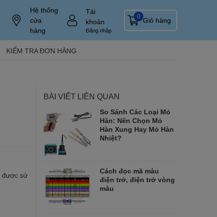
Hệ thống
Tài
0
cửa
Giỏ hàng
khoản
hàng
Đăng nhập
KIỂM TRA ĐƠN HÀNG
BÀI VIẾT LIÊN QUAN
So Sánh Các Loại Mỏ
Hàn: Nên Chọn Mỏ
Hàn Xung Hay Mỏ Hàn
Nhiệt?
Cách đọc mã màu
g được sử
điện trở, điện trở vòng
màu