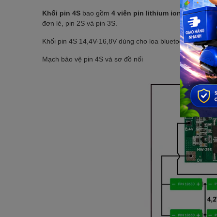
Khối pin 4S
bao gồm
4 viên pin lithium ion
được kết nố
đơn lẻ, pin 2S và pin 3S.
Khối pin 4S 14,4V-16,8V dùng cho loa bluetooth, đèn, qu
Mạch bảo vệ pin 4S và sơ đồ nối