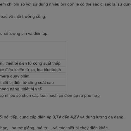
 kiệm chi phí so với sử dụng nhiều pin đơn lẻ có thể sạc đi sạc lại sử dụ
 bảo vệ môi trường sống.
ào số lượng pin và điện áp.
i, thiết bị điện tử công suất thấp
e điều khiển từ xa, loa bluetooth
amera quay phim
thiết bị điện tử công suất cao
ạng nặng, thiết bị y tế
ao nhiêu sẽ chọn các loại mạch có điện áp ra phù hợp
i nối tiếp, cung cấp điện áp
3,7V
đến
4,2V
và dung lượng đa dạng.
, Loa trợ giảng, mô tơ,... và các thiết bị chạy điện khác.