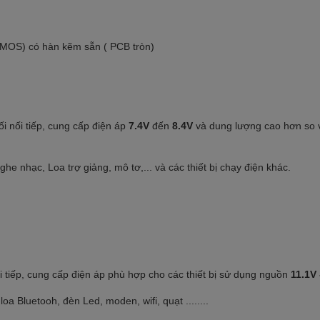
i nối tiếp, cung cấp điện áp
7.4V
đến
8.4V
và dung lượng cao hơn so v
hạc, Loa trợ giảng, mô tơ,... và các thiết bị chạy điện khác.
i tiếp, cung cấp điện áp phù hợp cho các thiết bị sử dụng nguồn
11.1V 
 Bluetooh, đèn Led, moden, wifi, quạt ........