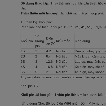
Dễ dàng tháo lắp:
Thay thế linh hoạt khi cần thiết, tiết
lần.
Thân thiện môi trường:
Hạn chế rác thải pin, góp phần
1. Phân loại khối pin:
Phân loại phổ biến: Khối pin 1S, 2S, 3S, 4S, 5S,... dựa v
Số
Điện
Khối pin
lượng
Kiểu mắc
Ứng dụng
áp (V)
pin
1S
1
4.2
Nối tiếp
Đèn pin nhỏ, quạt min
2S
2
8.4
Nối tiếp
Máy khoan cầm tay, x
3S
3
12.6
Nối tiếp
Laptop, máy ảnh, c
4S
4
16.8
Nối tiếp
Xe điện, máy cắt cỏ, 
5S
5
21
Nối tiếp
Xe điện, máy khoan h
Tùy vào khối pin mọi người muốn có mức điện áp ra là b
Khối pin 1S
Khối pin 1S
bao gồm
1 viên pin lithium ion
được kết nố
-Ứng dụng Cho: Bộ lưu điện WIFI nhỏ , Đèn, Máy nghe nhạc