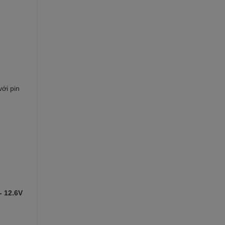
ới pin
- 12.6V