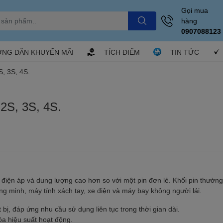
Gọi mua
hàng
0907088123
NG DẪN KHUYẾN MÃI
TÍCH ĐIỂM
TIN TỨC
, 3S, 4S.
2S, 3S, 4S.
a điện áp và dung lượng cao hơn so với một pin đơn lẻ. Khối pin thườn
ông minh, máy tính xách tay, xe điện và máy bay không người lái.
bị, đáp ứng nhu cầu sử dụng liên tục trong thời gian dài.
óa hiệu suất hoạt động.