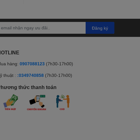
Đăng ký
HOTLINE
ua hàng:
0907088123
(7h30-17h00)
ỹ thuật :
:0349740858
(7h30-17h00)
hương thức thanh toán