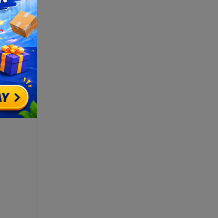
ới pin