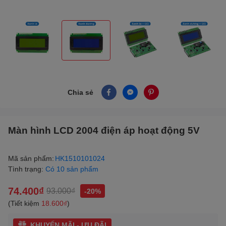
Chia sẻ
Màn hình LCD 2004 điện áp hoạt động 5V
Mã sản phẩm:
HK1510101024
Tình trạng:
Có 10 sản phẩm
74.400₫
93.000₫
-20%
(Tiết kiệm
18.600₫
)
KHUYẾN MÃI - ƯU ĐÃI