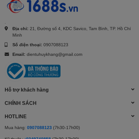
.
Địa chỉ:
21, Đường số 4, KDC Savico, Tam Bình, TP. Hồ Chí
Minh
Số điện thoại:
0907088123
Email:
dientuhuykhang@gmail.com
Hỗ trợ khách hàng
CHÍNH SÁCH
HOTLINE
Mua hàng:
0907088123
(7h30-17h00)
Kỹ thuật :
:0349740858
(7h30-17h00)