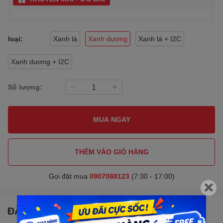
loại:
Xanh lá
Xanh dương
Xanh lá + I2C
Xanh dương + I2C
Số lượng:
MUA NGAY
THÊM VÀO GIỎ HÀNG
Gọi đặt mua
0907088123
(7:30 - 17:00)
ĐẶC ĐIỂM NỔI BẬT