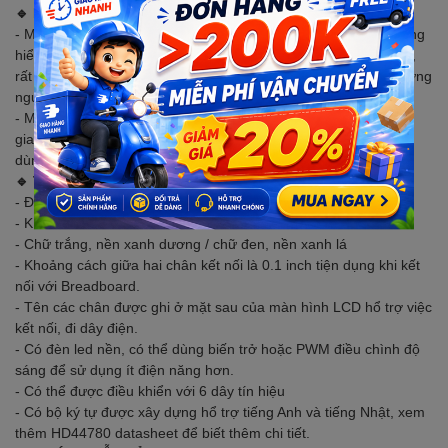
🔹 MÔ TẢ SẢN PHẨM
- Màn hình text LCD 2004 sử dụng driver HD44780, có khả năng
hiển thị 4 dòng với mỗi dòng 20 ký tự, màn hình có độ bền cao,
rất phổ biến, nhiều code mẫu và dễ sử dụng thích hợp cho những
người mới học và làm dự án.
- Màn hình LCD được hàn sẵn module giao tiếp I2C giúp việc
giao tiếp được dễ dàng và nhanh chóng hơn rất nhiều, người
dùng không phải tốn công hàn I2C.
🔹 THÔNG SỐ KỸ THUẬT
- Điện áp hoạt động là 5V.
- Kích thước : 98x60x13.5mm
- Chữ trắng, nền xanh dương / chữ đen, nền xanh lá
- Khoảng cách giữa hai chân kết nối là 0.1 inch tiện dụng khi kết
nối với Breadboard.
- Tên các chân được ghi ở mặt sau của màn hình LCD hổ trợ việc
kết nối, đi dây điện.
- Có đèn led nền, có thể dùng biến trở hoặc PWM điều chình độ
sáng để sử dụng ít điện năng hơn.
- Có thể được điều khiển với 6 dây tín hiệu
- Có bộ ký tự được xây dựng hổ trợ tiếng Anh và tiếng Nhật, xem
thêm HD44780 datasheet để biết thêm chi tiết.