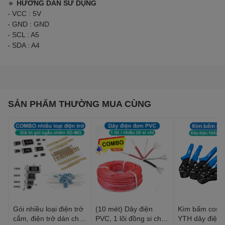
🔹
HƯỚNG DẪN SỬ DỤNG
- VCC : 5V
- GND : GND
- SCL : A5
- SDA : A4
SẢN PHẨM THƯỜNG MUA CÙNG
Gói nhiều loại điện trở
(10 mét) Dây điện
Kìm bấm cos 
cắm, điện trở dán cho
PVC, 1 lõi đồng si chì,
YTH dây điện 