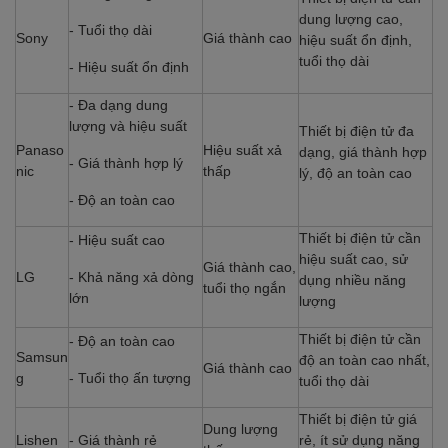
dung lượng cao,
- Tuổi thọ dài
Sony
Giá thành cao
hiệu suất ổn định,
tuổi thọ dài
- Hiệu suất ổn định
- Đa dạng dung
lượng và hiệu suất
Thiết bị điện tử đa
Panaso
Hiệu suất xả
dạng, giá thành hợp
- Giá thành hợp lý
nic
thấp
lý, độ an toàn cao
- Độ an toàn cao
Thiết bị điện tử cần
- Hiệu suất cao
hiệu suất cao, sử
Giá thành cao,
LG
- Khả năng xả dòng
dụng nhiều năng
tuổi thọ ngắn
lớn
lượng
Thiết bị điện tử cần
- Độ an toàn cao
Samsun
độ an toàn cao nhất,
Giá thành cao
g
- Tuổi thọ ấn tượng
tuổi thọ dài
Thiết bị điện tử giá
Dung lượng
Lishen
- Giá thành rẻ
rẻ, ít sử dụng năng