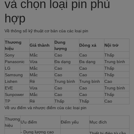
và chọn loại pin phù
hợp
Về thông số kỹ thuật cơ bản của các loại pin
Thương
Dung
Giá thành
Dòng xả
Nội trở
hiệu
lượng
Sony
Mắc
Cao
Cao
Thấp
Panasonic
Vừa
Đa dạng
Đa dạng
Trung bình
LG
Mắc
Cao
Cao
Thấp
Samsung
Mắc
Cao
Cao
Thấp
Lishen
Rẻ
Trung bình
Trung bình
Cao
EVE
Vừa
Cao
Cao
Trung bình
Sunpower
Mắc
Cao
Cao
Thấp
TP
Rẻ
Thấp
Thấp
Cao
Về ưu điểm và nhược điểm của các loại pin
Thương
Ưu điểm
Điểm yếu
Mục đích
hiệu
- Dung lượng cao
Thiết bị điện tử cần