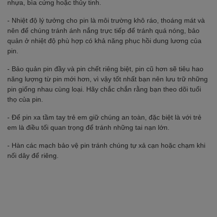
nhựa, bìa cứng hoặc thủy tinh.
- Nhiệt độ lý tưởng cho pin là môi trường khô ráo, thoáng mát và
nên để chúng tránh ánh nắng trực tiếp để tránh quá nóng, bảo
quản ở nhiệt độ phù hợp có khả năng phục hồi dung lương của
pin.
- Bảo quản pin đầy và pin chết riêng biệt, pin cũ hơn sẽ tiêu hao
năng lượng từ pin mới hơn, vì vậy tốt nhất bạn nên lưu trữ những
pin giống nhau cùng loại. Hãy chắc chắn rằng bạn theo dõi tuổi
thọ của pin.
- Để pin xa tầm tay trẻ em giữ chúng an toàn, đặc biệt là với trẻ
em là điều tối quan trọng để tránh những tai nạn lớn.
- Hàn các mạch bảo vệ pin tránh chúng tự xả cạn hoặc chạm khi
nối dây để riêng.