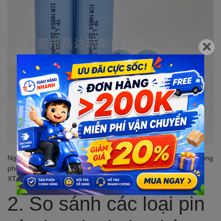
Ngoài ra, còn có một số thương hiệu pin khác cũng được sử dụng
phổ biến tại Việt Nam như: UltraFire, TrustFire, Keeppower,
XTAR, Fenix, Nitecore, Imalent, Vapcell, v.v.
2. So sánh các loại pin