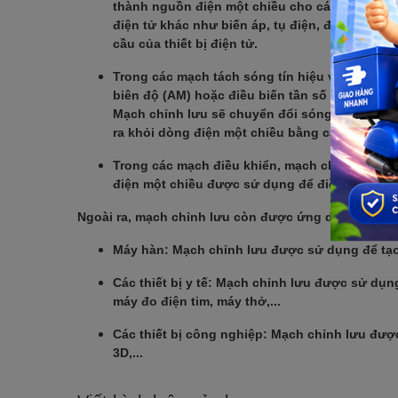
thành nguồn điện một chiều cho các thiết bị đ
điện tử khác như biến áp, tụ điện, điện trở,..
cầu của thiết bị điện tử.
Trong các mạch tách sóng tín hiệu vô tuyến, 
biên độ (AM) hoặc điều biến tần số (FM). Tín
Mạch chỉnh lưu sẽ chuyển đổi sóng mang xoay 
ra khỏi dòng điện một chiều bằng các linh kiện
Trong các mạch điều khiển, mạch chỉnh lưu đư
điện một chiều được sử dụng để điều khiển các
Ngoài ra, mạch chỉnh lưu còn được ứng dụng trong 
Máy hàn: Mạch chỉnh lưu được sử dụng để tạo 
Các thiết bị y tế: Mạch chỉnh lưu được sử dụn
máy đo điện tim, máy thở,...
Các thiết bị công nghiệp: Mạch chỉnh lưu đượ
3D,...