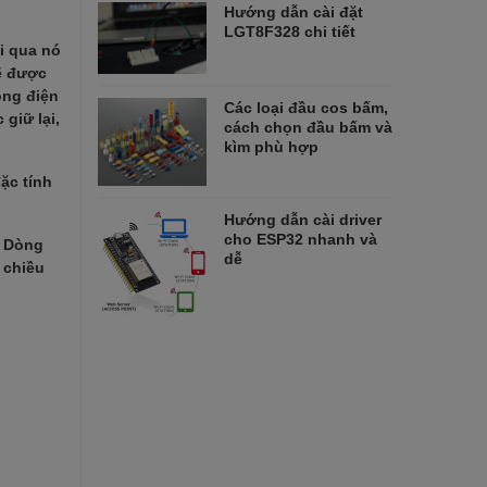
Hướng dẫn cài đặt
LGT8F328 chi tiết
i qua nó
ẽ được
òng điện
Các loại đầu cos bấm,
giữ lại,
cách chọn đầu bấm và
kìm phù hợp
ặc tính
Hướng dẫn cài driver
cho ESP32 nhanh và
. Dòng
dễ
 chiều