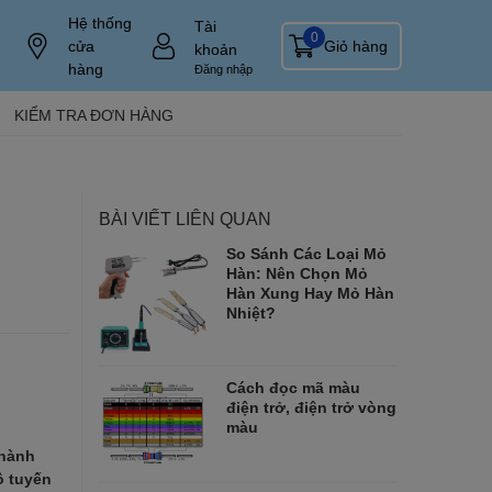
Hệ thống
Tài
0
cửa
Giỏ hàng
khoản
hàng
Đăng nhập
KIỂM TRA ĐƠN HÀNG
BÀI VIẾT LIÊN QUAN
So Sánh Các Loại Mỏ
Hàn: Nên Chọn Mỏ
Hàn Xung Hay Mỏ Hàn
Nhiệt?
Cách đọc mã màu
điện trở, điện trở vòng
màu
thành
ô tuyến