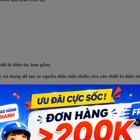
iết bị điện tử, bao gồm:
sử dụng để tạo ra nguồn điện một chiều cho các thiết bị điện t
hỉnh lưu được sử dụng để tách sóng tín hiệu vô tuyến điều biến 
dụng để tạo ra xung điện một chiều cho các mạch điều khiển.
 lưu:
nh lưu được sử dụng để chuyển đổi nguồn điện xoay chiều từ lướ