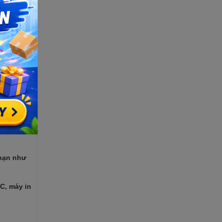
h kiện
với yêu
 biến
chiều.
được tách
iển. Xung
 hạn như
C, máy in