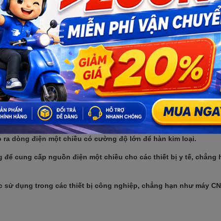
iện tử. Mạch chỉnh lưu thường được sử dụng kết hợp với các lin
. để tạo ra nguồn điện một chiều có điện áp và dòng điện phù hợp 
mạch chỉnh lưu được sử dụng để tách sóng tín hiệu vô tuyến điều
 hiệu vô tuyến thường được truyền tải dưới dạng sóng mang xoay 
chiều thành dòng điện một chiều. Sau đó, tín hiệu điều chế sẽ 
 điện tử khác.
ợc sử dụng để tạo ra xung điện một chiều cho các mạch điều kh
 thiết bị điện tử khác, chẳng hạn như động cơ điện, máy bơm,...
nhiều lĩnh vực khác, chẳng hạn như:
ra dòng điện một chiều có cường độ lớn để hàn kim loại.
g để cung cấp nguồn điện một chiều cho các thiết bị y tế, chẳng
c sử dụng trong các thiết bị công nghiệp, chẳng hạn như máy CN