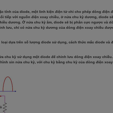
c tính của diode, một linh kiện điện tử chỉ cho phép dòng điện đ
nối tiếp với nguồn điện xoay chiều, ở nửa chu kỳ dương, diode s
chiều dương. Ở nửa chu kỳ âm, diode sẽ bị phân cực ngược và d
ỉnh lưu, chỉ có nửa chu kỳ dương của dòng điện xoay chiều được 
loại dựa trên số lượng diode sử dụng, cách thức mắc diode và đ
ửa chu kỳ sử dụng một diode để chỉnh lưu dòng điện xoay chiều
hình sin nửa chu kỳ, với chu kỳ bằng chu kỳ của dòng điện xoay