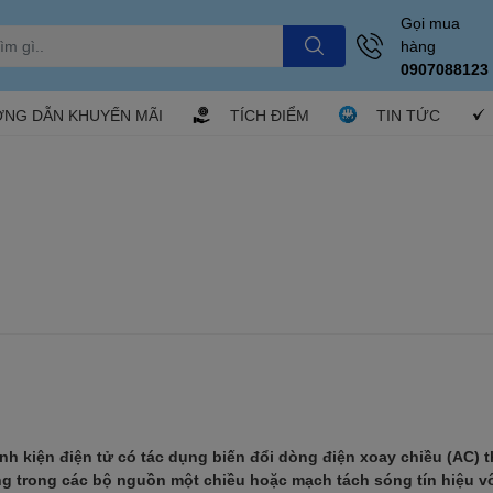
Gọi mua
hàng
0907088123
NG DẪN KHUYẾN MÃI
TÍCH ĐIỂM
TIN TỨC
nh kiện điện tử có tác dụng biến đổi dòng điện xoay chiều (AC) 
g trong các bộ nguồn một chiều hoặc mạch tách sóng tín hiệu v