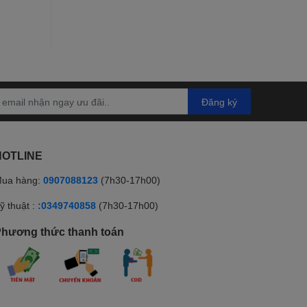
Đăng ký
HOTLINE
ua hàng:
0907088123
(7h30-17h00)
ỹ thuật :
:0349740858
(7h30-17h00)
hương thức thanh toán