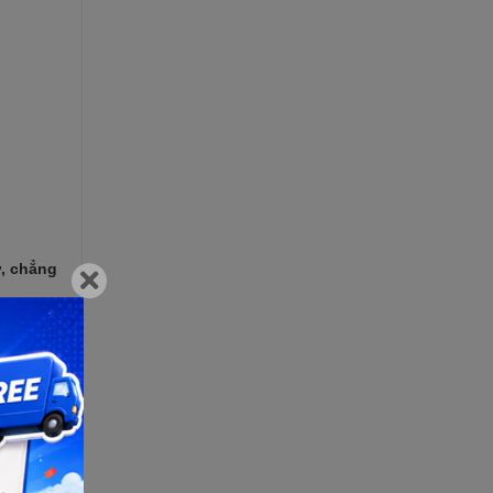
ử, chẳng
biên độ
i điện