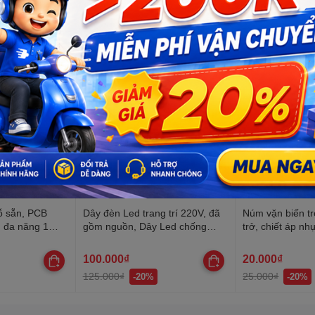
ỗ sẵn, PCB
Dây đèn Led trang trí 220V, đã
Núm vặn biến tr
n đa năng 1
gồm nguồn, Dây Led chống
trở, chiết áp nh
nước, trang trí quấn cây, hắt
trần, lễ Tết
100.000₫
20.000₫
125.000₫
25.000₫
-20%
-20%