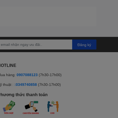
Đăng ký
HOTLINE
ua hàng:
0907088123
(7h30-17h00)
ỹ thuật :
:0349740858
(7h30-17h00)
hương thức thanh toán