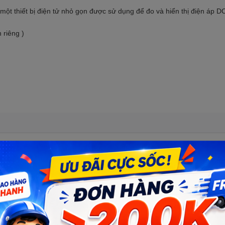
ột thiết bị điện tử nhỏ gọn được sử dụng để đo và hiển thị điện áp D
 riêng )
V DC màn hình LED
Số lượng: