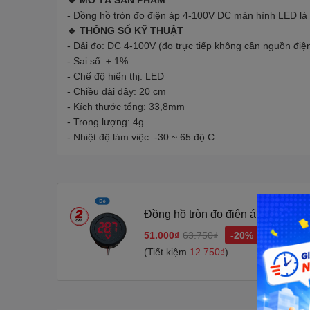
🔹 MÔ TẢ SẢN PHẨM
- Đồng hồ tròn đo điện áp 4-100V DC màn hình LED là m
🔹 THÔNG SỐ KỸ THUẬT
- Dải đo: DC 4-100V (đo trực tiếp không cần nguồn điện
- Sai số: ± 1%
- Chế độ hiển thị: LED
- Chiều dài dây: 20 cm
- Kích thước tổng: 33,8mm
- Trong lượng: 4g
- Nhiệt độ làm việc: -30 ~ 65 độ C
Đồng hồ tròn đo điện áp 4 - 100
51.000₫
63.750₫
-20%
(Tiết kiệm
12.750₫
)