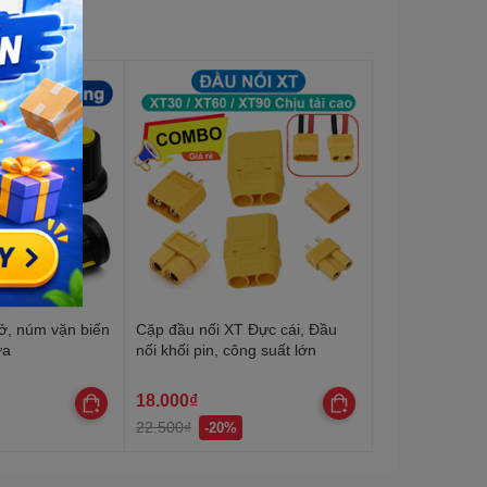
ở, núm vặn biến
Cặp đầu nối XT Đực cái, Đầu
ựa
nối khối pin, công suất lớn
18.000₫
22.500₫
-20%