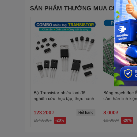
SẢN PHẨM THƯỜNG MUA CÙNG
Bộ Transistor nhiều loại để
Bảng mạch đục l
nghiên cứu, học tập, thực hành
cắm hàn linh kiệ
mặt, 2 mặt
123.200₫
8.000₫
Hết hàng
154.000₫
10.000₫
-20%
-20%