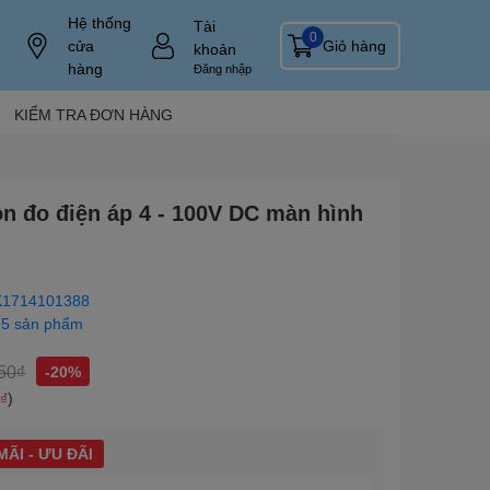
Hệ thống
Tài
0
cửa
Giỏ hàng
khoản
hàng
Đăng nhập
KIỂM TRA ĐƠN HÀNG
òn đo điện áp 4 - 100V DC màn hình
1714101388
15 sản phẩm
50₫
-20%
0₫
)
ÃI - ƯU ĐÃI