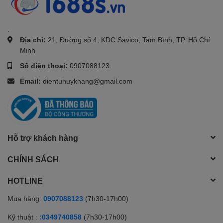
.
Địa chỉ:
21, Đường số 4, KDC Savico, Tam Bình, TP. Hồ Chí
Minh
Số điện thoại:
0907088123
Email:
dientuhuykhang@gmail.com
Hỗ trợ khách hàng
CHÍNH SÁCH
HOTLINE
Mua hàng:
0907088123
(7h30-17h00)
Kỹ thuật :
:0349740858
(7h30-17h00)