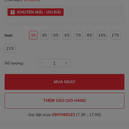
KHUYẾN MÃI - ƯU ĐÃI
loại:
3S
4S
5S
6S
7S
8S
14S
17S
21S
Số lượng:
MUA NGAY
THÊM VÀO GIỎ HÀNG
Gọi đặt mua
0907088123
(7:30 - 17:00)