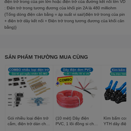
điện trở trong của pin lớn hoặc điện trở của đường kết nối lớn VD
: Điện trở trong tương đương của khối pin 2A là 480 milliohm
{Tổng dòng điện cân bằng = áp suất vi sai/(điện trở trong của pin
+ điện trở dây kết nối + Điện trở trong tương đương của khối cân
bằng)}
SẢN PHẨM THƯỜNG MUA CÙNG
Gói nhiều loại điện trở
(10 mét) Dây điện
Kìm bấm cos 
cắm, điện trở dán cho
PVC, 1 lõi đồng si chì,
YTH dây điện 
anh em thợ cần đủ loại
nhiều lõi mạ thiếc, 20-
30AWG-10AW