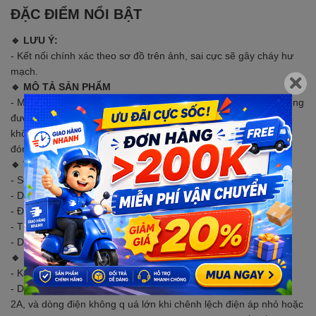
ĐẶC ĐIỂM NỔI BẬT
🔹 LƯU Ý:
- Kết nối chính xác theo sơ đồ trên ảnh, sai cực sẽ gây cháy hư
mạch.
🔹 MÔ TẢ SẢN PHẨM
- Mạch cân bằng pin chủ động 3S-8S pin lithium 18650 hoạt động
được sử dụng để cân bằng điện áp giữa các bộ pin lithium và
không ảnh hưởng đến hoạt động. Thích hợp cho việc sử dụng
đóng khối pin lithium công suất lớn.
🔹 THÔNG SỐ KỸ THUẬT
- Số lượng cell pin : 3S / 4S / 5S / 6S / 7S / 8S / 14S / 17S / 21S
- Dòng cân bằng : tối đa 1.5A
- Độ chính xác cân bằng: 3mV
- Thích hợp cho pin : lithium iron phosphate và lithium ternary
- Dây hỗ trợ : 22AWG, khoảng 30cm
🔹 HƯỚNG DẪN SỬ DỤNG
- Kết nối như ảnh.
- Dòng điện giới hạn mà mô-đun cân bằng có thể chịu được là
2A, và dòng điện không q uá lớn khi chênh lệch điện áp nhỏ hoặc