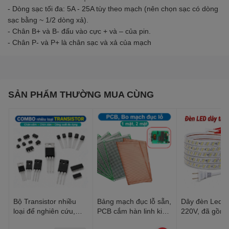
- Dòng sạc tối đa: 5A - 25A tùy theo mạch (nên chọn sạc có dòng
sạc bằng ~ 1/2 dòng xả).
- Chân B+ và B- đấu vào cực + và – của pin.
- Chân P- và P+ là chân sạc và xả của mạch
SẢN PHẨM THƯỜNG MUA CÙNG
Bộ Transistor nhiều
Bảng mạch đục lỗ sẵn,
Dây đèn Led tr
loại để nghiên cứu,
PCB cắm hàn linh kiện
220V, đã gồm 
học tập, thực hành
đa năng 1 mặt, 2 mặt
Dây Led chống