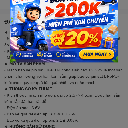
Gọi đặt mua
0907088123
(7:30 - 17:00)
ĐẶC ĐIỂM NỔI BẬT
🔹 LƯU Ý
- Sử dụng cho LiFePO4 – Lithium Sắt Photphat – Pin 32650 (điện
áp định mức 3.2V).
- Không đấu ngược cực.
- Mạch phù hợp sạc xả công suất cao.
🔹 MÔ TẢ SẢN PHẨM
- Mạch bảo vệ pin sắt LiFePO4 công suất cao 1S 3.2V là một sản
phẩm chất lượng với hàn kẽm sẵn, giúp bảo vệ pin sắt LiFePO4
khỏi các nguy cơ quá tải, quá nhiệt, và ngắn mạch.
🔹 THÔNG SỐ KỸ THUẬT
- Kích thước: mạch nhỏ gọn, dài cỡ 2.5 -> 4.5cm. Được hàn sẵn
kẽm, lắp đặt hàn rất dễ.
- Điện áp sạc : 3.6V.
- Bảo vệ quá tải điện áp: 3.75V ± 0.25V.
- Bảo vệ xả quá điện áp pin: 2.1 ± 0.05V.
🔹 HƯỚNG DẪN SỬ DỤNG