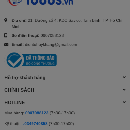
.
Địa chỉ:
21, Đường số 4, KDC Savico, Tam Bình, TP. Hồ Chí
Minh
Số điện thoại:
0907088123
Email:
dientuhuykhang@gmail.com
Hỗ trợ khách hàng
CHÍNH SÁCH
HOTLINE
Mua hàng:
0907088123
(7h30-17h00)
Kỹ thuật :
:0349740858
(7h30-17h00)