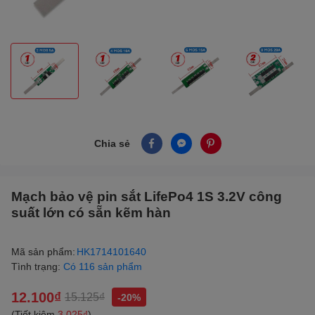
Chia sẻ
Mạch bảo vệ pin sắt LifePo4 1S 3.2V công
suất lớn có sẵn kẽm hàn
Mã sản phẩm:
HK1714101640
Tình trạng:
Có 116 sản phẩm
12.100₫
15.125₫
-20%
(Tiết kiệm
3.025₫
)