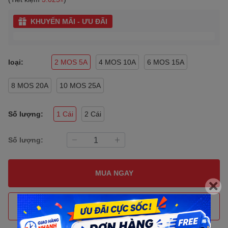
KHUYẾN MÃI - ƯU ĐÃI
loại:
2 MOS 5A
4 MOS 10A
6 MOS 15A
8 MOS 20A
10 MOS 25A
Số lượng:
1 Cái
2 Cái
Số lượng:
MUA NGAY
THÊM VÀO GIỎ HÀNG