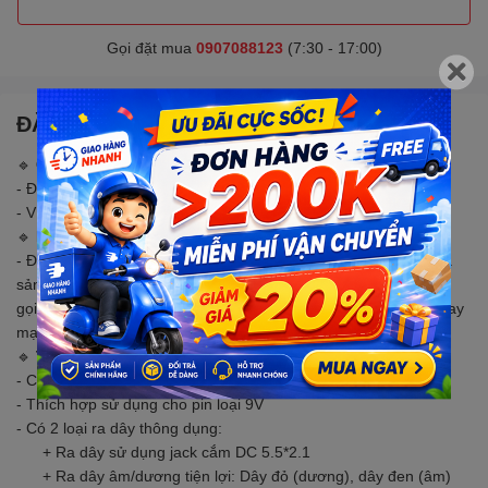
Gọi đặt mua
0907088123
(7:30 - 17:00)
ĐẶC ĐIỂM NỔI BẬT
🔹
CHÚ Ý
- Đơn vị tính theo cái 1C là 1 cái
- Ví dụ : Sản phẩm có ghi là (2C) 1 tức là sẽ bán 2 cái /1 gói
🔹
MÔ TẢ SẢN PHẨM
- Đế pin 9V (dây gắn pin 9V, jack gắn 9V, dây gắn pin vuông) là
sản phẩm được dùng để kết nối vào 2 cực của pin 9V (hay còn
gọi là pin vuông) nhằm cấp nguồn 9V cho các thiết bị điện tử hay
mạch điện tử dùng nguồn 9V.
🔹
THÔNG SỐ KỸ THUẬT
- Chất liệu vỏ: Nhựa
- Thích hợp sử dụng cho pin loại 9V
- Có 2 loại ra dây thông dụng:
+ Ra dây sử dụng jack cắm DC 5.5*2.1
+ Ra dây âm/dương tiện lợi: Dây đỏ (dương), dây đen (âm)