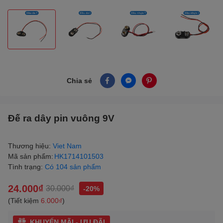
Chia sẻ
Đế ra dây pin vuông 9V
Thương hiệu:
Viet Nam
Mã sản phẩm:
HK1714101503
Tình trạng:
Có 104 sản phẩm
24.000₫
30.000₫
-20%
(Tiết kiệm
6.000₫
)
KHUYẾN MÃI - ƯU ĐÃI