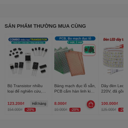
SẢN PHẨM THƯỜNG MUA CÙNG
Bộ Transistor nhiều
Bảng mạch đục lỗ sẵn,
Dây đèn Led tr
loại để nghiên cứu,
PCB cắm hàn linh kiện
220V, đã gồm 
học tập, thực hành
đa năng 1 mặt, 2 mặt
Dây Led chống
trang trí quấn 
123.200₫
8.000₫
100.000₫
Hết hàng
trần, lễ Tết
154.000₫
10.000₫
125.000₫
-20%
-20%
-20%