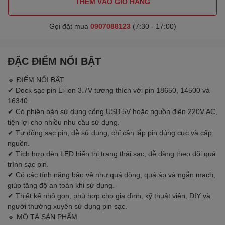
THÊM VÀO GIỎ HÀNG
Gọi đặt mua
0907088123
(7:30 - 17:00)
ĐẶC ĐIỂM NỔI BẬT
🔹 ĐIỂM NỔI BẬT
✔ Dock sạc pin Li-ion 3.7V tương thích với pin 18650, 14500 và
16340.
✔ Có phiên bản sử dụng cổng USB 5V hoặc nguồn điện 220V AC,
tiện lợi cho nhiều nhu cầu sử dụng.
✔ Tự động sạc pin, dễ sử dụng, chỉ cần lắp pin đúng cực và cấp
nguồn.
✔ Tích hợp đèn LED hiển thị trạng thái sạc, dễ dàng theo dõi quá
trình sạc pin.
✔ Có các tính năng bảo vệ như quá dòng, quá áp và ngắn mạch,
giúp tăng độ an toàn khi sử dụng.
✔ Thiết kế nhỏ gọn, phù hợp cho gia đình, kỹ thuật viên, DIY và
người thường xuyên sử dụng pin sạc.
🔹 MÔ TẢ SẢN PHẨM