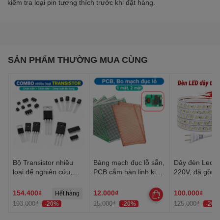
kiểm tra loại pin tương thích trước khi đặt hàng.
SẢN PHẨM THƯỜNG MUA CÙNG
Bộ Transistor nhiều
Bảng mạch đục lỗ sẵn,
Dây đèn Led tr
loại để nghiên cứu,
PCB cắm hàn linh kiện
220V, đã gồm 
học tập, thực hành
đa năng 1 mặt, 2 mặt
Dây Led chống
trang trí quấn 
154.400₫
12.000₫
100.000₫
Hết hàng
trần, lễ Tết
193.000₫
15.000₫
125.000₫
-20%
-20%
-20%