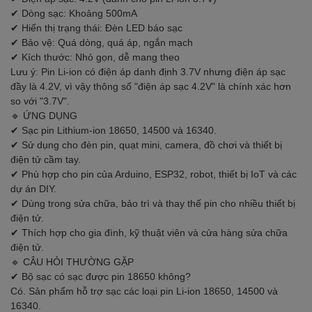
✔ Dòng sạc: Khoảng 500mA
✔ Hiển thị trạng thái: Đèn LED báo sạc
✔ Bảo vệ: Quá dòng, quá áp, ngắn mạch
✔ Kích thước: Nhỏ gọn, dễ mang theo
Lưu ý: Pin Li-ion có điện áp danh định 3.7V nhưng điện áp sạc
đầy là 4.2V, vì vậy thông số "điện áp sạc 4.2V" là chính xác hơn
so với "3.7V".
🔹 ỨNG DỤNG
✔ Sạc pin Lithium-ion 18650, 14500 và 16340.
✔ Sử dụng cho đèn pin, quạt mini, camera, đồ chơi và thiết bị
điện tử cầm tay.
✔ Phù hợp cho pin của Arduino, ESP32, robot, thiết bị IoT và các
dự án DIY.
✔ Dùng trong sửa chữa, bảo trì và thay thế pin cho nhiều thiết bị
điện tử.
✔ Thích hợp cho gia đình, kỹ thuật viên và cửa hàng sửa chữa
điện tử.
🔹 CÂU HỎI THƯỜNG GẶP
✔ Bộ sạc có sạc được pin 18650 không?
Có. Sản phẩm hỗ trợ sạc các loại pin Li-ion 18650, 14500 và
16340.