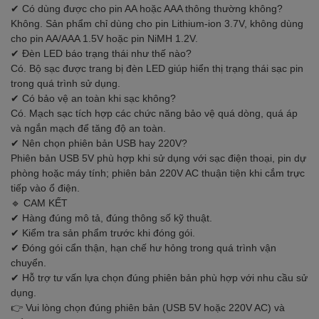
✔ Có dùng được cho pin AA hoặc AAA thông thường không?
Không. Sản phẩm chỉ dùng cho pin Lithium-ion 3.7V, không dùng
cho pin AA/AAA 1.5V hoặc pin NiMH 1.2V.
✔ Đèn LED báo trạng thái như thế nào?
Có. Bộ sạc được trang bị đèn LED giúp hiển thị trạng thái sạc pin
trong quá trình sử dụng.
✔ Có bảo vệ an toàn khi sạc không?
Có. Mạch sạc tích hợp các chức năng bảo vệ quá dòng, quá áp
và ngắn mạch để tăng độ an toàn.
✔ Nên chọn phiên bản USB hay 220V?
Phiên bản USB 5V phù hợp khi sử dụng với sạc điện thoại, pin dự
phòng hoặc máy tính; phiên bản 220V AC thuận tiện khi cắm trực
tiếp vào ổ điện.
🔹 CAM KẾT
✔ Hàng đúng mô tả, đúng thông số kỹ thuật.
✔ Kiểm tra sản phẩm trước khi đóng gói.
✔ Đóng gói cẩn thận, hạn chế hư hỏng trong quá trình vận
chuyển.
✔ Hỗ trợ tư vấn lựa chọn đúng phiên bản phù hợp với nhu cầu sử
dụng.
👉 Vui lòng chọn đúng phiên bản (USB 5V hoặc 220V AC) và