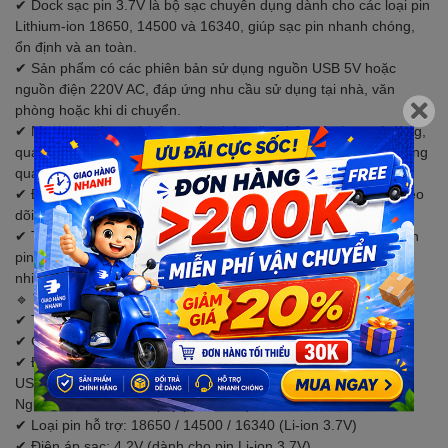
✔ Dock sạc pin 3.7V là bộ sạc chuyên dụng dành cho các loại pin
Lithium-ion 18650, 14500 và 16340, giúp sạc pin nhanh chóng,
ổn định và an toàn.
✔ Sản phẩm có các phiên bản sử dụng nguồn USB 5V hoặc
nguồn điện 220V AC, đáp ứng nhu cầu sử dụng tại nhà, văn
phòng hoặc khi di chuyển.
✔ Mạch sạc được tích hợp các chức năng bảo vệ như quá dòng,
quá áp và ngắn mạch, giúp bảo vệ pin và nâng cao tuổi thọ trong
quá trình sạc.
✔ Đèn LED hiển thị trạng thái sạc giúp người dùng dễ dàng theo
dõi quá trình sạc và biết khi pin đã sạc đầy.
✔ Thiết kế nhỏ gọn, dễ mang theo, phù hợp để sạc pin cho đèn
pin, quạt mini, thiết bị điện tử, đồ chơi, camera, thiết bị DIY và
nhiều ứng dụng sử dụng pin Lithium-ion.
🔹 THÔNG SỐ KỸ THUẬT
✔ Tên sản phẩm: Dock sạc pin Li-ion 3.7V
✔ Chất liệu: Nhựa ABS
✔ Điện áp đầu vào:
USB: 5V DC
Nguồn điện: 220V AC (tùy phiên bản)
✔ Loại pin hỗ trợ: 18650 / 14500 / 16340 (Li-ion 3.7V)
✔ Điện áp sạc: 4.2V (dành cho pin Li-ion 3.7V)