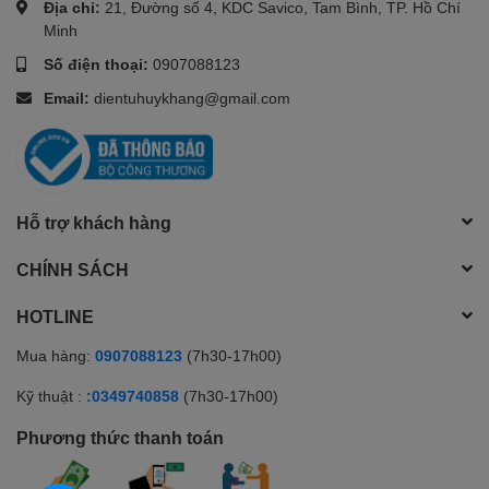
Địa chỉ:
21, Đường số 4, KDC Savico, Tam Bình, TP. Hồ Chí
Minh
Số điện thoại:
0907088123
Email:
dientuhuykhang@gmail.com
Hỗ trợ khách hàng
CHÍNH SÁCH
HOTLINE
Mua hàng:
0907088123
(7h30-17h00)
Kỹ thuật :
:0349740858
(7h30-17h00)
Phương thức thanh toán