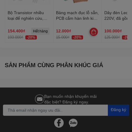
Bộ Transistor nhiều
Bảng mạch đục lỗ sẵn,
Dây đèn Led tr
loại để nghiên cứu,
PCB cắm hàn linh kiện
220V, đã gồm 
học tập, thực hành
đa năng 1 mặt, 2 mặt
Dây Led chống
trang trí quấn 
154.400₫
12.000₫
100.000₫
Hết hàng
trần, lễ Tết
193.000₫
15.000₫
125.000₫
-20%
-20%
-20%
SẢN PHẨM CÙNG PHÂN KHÚC GIÁ
Bạn muốn nhận khuyến mãi
đặc biệt? Đăng ký ngay.
Đăng ký