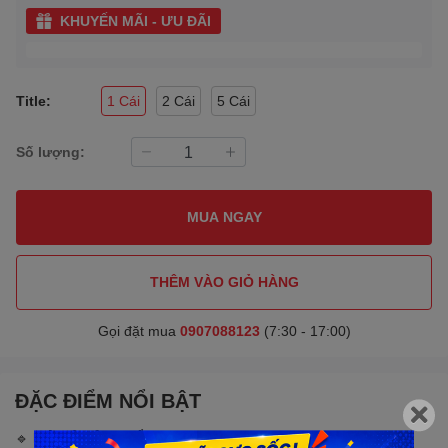
KHUYẾN MÃI - ƯU ĐÃI
Title:
1 Cái
2 Cái
5 Cái
Số lượng:
MUA NGAY
THÊM VÀO GIỎ HÀNG
Gọi đặt mua
0907088123
(7:30 - 17:00)
ĐẶC ĐIỂM NỔI BẬT
🔹
MÔ TẢ SẢN PHẨM