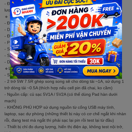
- Đo dung lượng bằng cách kiểm soát tải và nhận kết quả dung
lượng dòng xả tích hợp theo thời gian thực.
🔹
THÔNG SỐ KỸ THUẬT
- Điện áp cung cấp: DC4.5-6V (đầu nối micro USB)
- Dòng điện hoạt động: > 70mA
- Điện áp xả: 1.00V-15.00V độ phân giải 0.01V
- Phạm vi điện áp kết thúc: 0,5-11,0V
- Sai số đo điện áp tối đa: 1% + 0,02V
- Sai số đo dòng điện tối đa: 1,5% + - 0,008A
- Dải đo dung lượng pin tối đa: 9999Ah (1Ah = 1000mAh)
🔹Lưu ý :
- Sạc đầy pin để đo chính xác nhất
- 2 trở 5W 7.5R ghép song song sẽ cho dòng tải ~1A, sử dụng 1
trở dòng tải ~0.5A (thích hợp nếu cell pin đã chai, ko cầm)
- Nguồn cấp: củ sạc 5V1A / 5V2A (có thể dùng Pad hàn dưới
mạch)
- KHÔNG PHÙ HỢP sử dụng nguồn từ cổng USB máy tính,
laptop, sạc dự phòng (những thiết bị này có cơ chế ngắt khi nhàn
rỗi, đang test mà ngắt thì phải sạc lại pin rồi test lại từ đầu)
- Thiết bị chỉ đo dung lượng, hiển thị điện áp, không test nội trở,