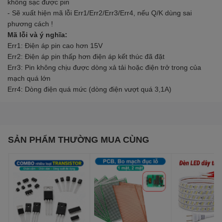
không sạc được pin
- Sẽ xuất hiện mã lỗi Err1/Err2/Err3/Err4, nếu Q/K dùng sai
phương cách !
Mã lỗi và ý nghĩa:
Err1: Điện áp pin cao hơn 15V
Err2: Điện áp pin thấp hơn điện áp kết thúc đã đặt
Err3: Pin không chịu được dòng xả tải hoặc điện trở trong của
mạch quá lớn
Err4: Dòng điện quá mức (dòng điện vượt quá 3,1A)
SẢN PHẨM THƯỜNG MUA CÙNG