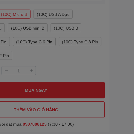
(10C) Micro B
(10C) USB A Đực
i
(10C) USB mini B
(10C) USB B
 Pin
(10C) Type C 6 Pin
(10C) Type C 8 Pin
2 Pin
MUA NGAY
THÊM VÀO GIỎ HÀNG
Gọi đặt mua
0907088123
(7:30 - 17:00)