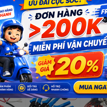
), mini 5P, USB Vuông sang chân
Số lượng: