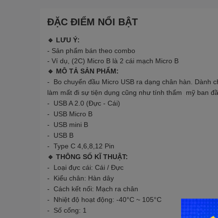
ĐẶC ĐIỂM NỔI BẬT
🔹 LƯU Ý:
- Sản phẩm bán theo combo
- Ví dụ, (2C) Micro B là 2 cái mạch Micro B
🔹 MÔ TẢ SẢN PHẨM:
- Bo chuyển đầu Micro USB ra dạng chân hàn. Dành ch
làm mất đi sự tiện dụng cũng như tính thẩm mỹ ban đầ
- USB A 2.0 (Đực - Cái)
- USB Micro B
- USB mini B
- USB B
- Type C 4,6,8,12 Pin
🔹 THÔNG SỐ KĨ THUẬT:
- Loại đực cái: Cái / Đực
- Kiểu chân: Hàn dây
- Cách kết nối: Mạch ra chân
- Nhiệt độ hoạt động: -40°C ~ 105°C
- Số cổng: 1