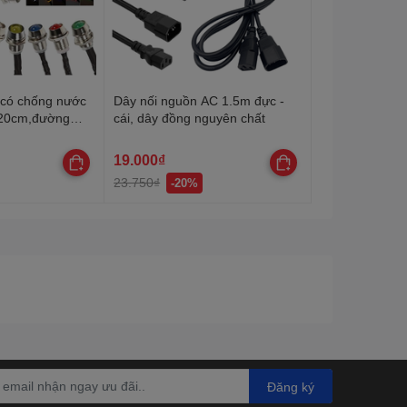
 có chống nước
Dây nối nguồn AC 1.5m đực -
 20cm,đường
cái, dây đồng nguyên chất
19.000₫
23.750₫
-20%
Đăng ký