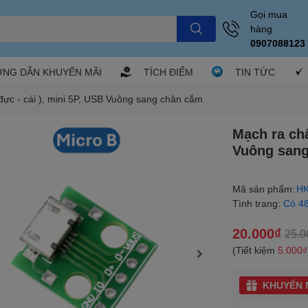
Gọi mua
hàng
0907088123
NG DẪN KHUYẾN MÃI
TÍCH ĐIỂM
TIN TỨC
đực - cái ), mini 5P, USB Vuông sang chân cắm
Mạch ra châ
Vuông san
Mã sản phẩm:
HK
Tình trạng:
Có 4
20.000₫
25.0
(Tiết kiệm
5.000₫
KHUYẾN M