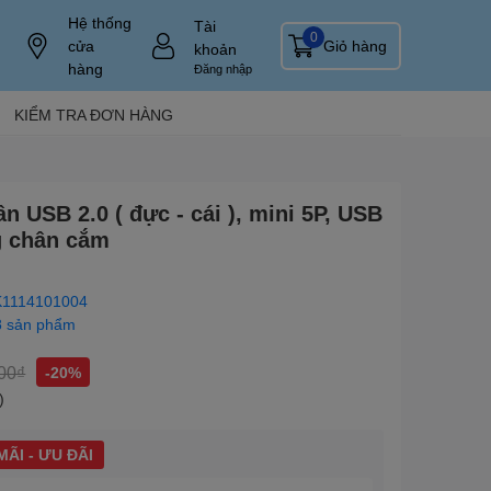
Hệ thống
Tài
0
cửa
Giỏ hàng
khoản
hàng
Đăng nhập
KIỂM TRA ĐƠN HÀNG
n USB 2.0 ( đực - cái ), mini 5P, USB
g chân cắm
1114101004
8 sản phẩm
00₫
-20%
)
ÃI - ƯU ĐÃI