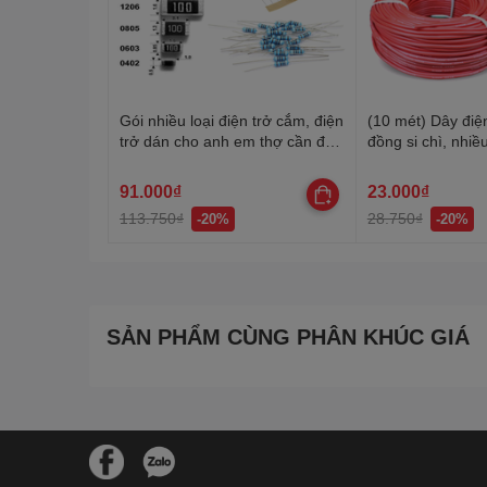
Gói nhiều loại điện trở cắm, điện
(10 mét) Dây điện
trở dán cho anh em thợ cần đủ
đồng si chì, nhiều
loại
20-22AWG
91.000₫
23.000₫
113.750₫
28.750₫
-20%
-20%
SẢN PHẨM CÙNG PHÂN KHÚC GIÁ