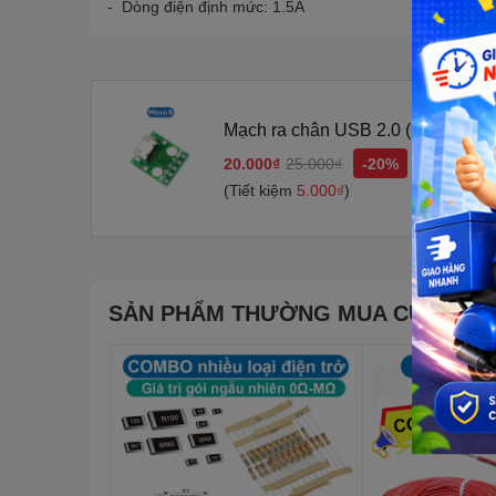
- Dòng điện định mức: 1.5A
Mạch ra chân USB 2.0 ( đực - cái 
cắm
20.000₫
25.000₫
-20%
(Tiết kiệm
5.000₫
)
SẢN PHẨM THƯỜNG MUA CÙNG