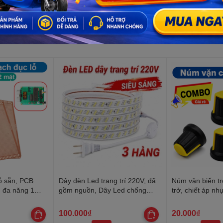
ỗ sẵn, PCB
Dây đèn Led trang trí 220V, đã
Núm vặn biến tr
n đa năng 1
gồm nguồn, Dây Led chống
trở, chiết áp nh
nước, trang trí quấn cây, hắt
trần, lễ Tết
100.000₫
20.000₫