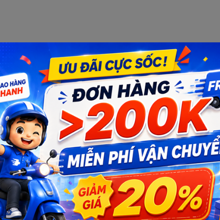
oại
S 40A 60A 18650 BMS 11.1V
Số lượng: