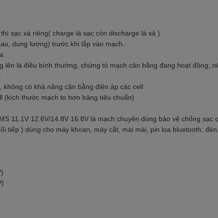
hì sạc xả riêng( charge là sạc còn discharge là xả )
nhau, dung lượng) trước khi lắp vào mạch.
ra
óng lên là điều bình thường, chứng tỏ mạch cân bằng đang hoạt động; n
y
, không có khả năng cân bằng điện áp các cell
l (kích thước mạch to hơn bảng tiêu chuẩn)
MS 11.1V 12.6V/14.8V 16.8V là mạch chuyên dùng bảo vệ chống sạc q
 nối tiếp ) dùng cho máy khoan, máy cắt, mài mài, pin loa bluetooth, đè
V)
V)