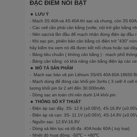
ĐẶC ĐIỂM NỔI BẬT
🔹 LƯU Ý
- Mạch 3S 40A và 4S 40A thì sạc xả chung, còn 3S 60A t
- Các cell cần phải cân bằng (volte, nội trở gần bằng 
- Nên sạc/xả lần đầu để mạch nhận đúng điện áp đầu 
- Khi sạc pin, phiên bản cân bằng có điện trở "430" n
hãy kiểm tra xem nó đã được kết nối chưa hoặc sai dâ
- Bảng tiêu chuẩn ( không cân bằng ) : mạch phổ thông
- Bảng cân bằng: có khả năng cân bằng điện áp các cel
🔹 MÔ TẢ SẢN PHẨM
- Mạch sạc bảo vệ pin Lithium 3S/4S 40A 60A 18650 B
- Mạch dùng để đóng các khối pin 3s/4s ( 3 cell/ 4 cell
lượng khối pin từ 2 aH đến 30.000mAh.
- Dòng sạc an toàn chỉ nên dưới 1/4 khôi pin.
🔹 THÔNG SỐ KỸ THUẬT
- Điện áp sạc đầy: 3S- 12.6 (±0.05V), 4S-16.8V (±0.05
- Điện áp xả cạn: 3S- 11.1V (±0.05V), 4S-14.8V (±0.05
- Nguồn sạc: 12.6V-16.8V
- Dòng xả liên tục và tối đa: 40A hoặc 60A ( tuỳ loại)
- Nhiệt độ hoạt động: -50℃ ~ +80℃