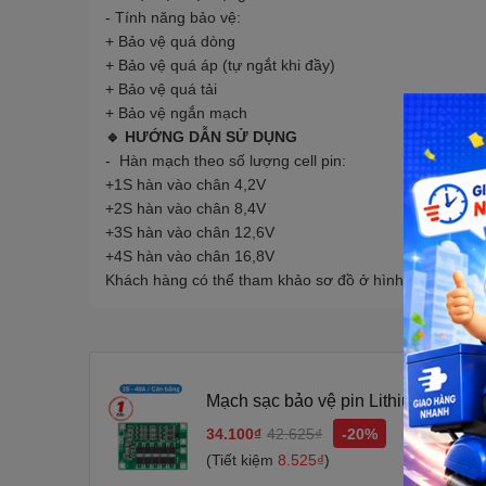
- Tính năng bảo vệ:
+ Bảo vệ quá dòng
+ Bảo vệ quá áp (tự ngắt khi đầy)
+ Bảo vệ quá tải
+ Bảo vệ ngắn mạch
🔹
HƯỚNG DẪN SỬ DỤNG
- Hàn mạch theo số lượng cell pin:
+1S hàn vào chân 4,2V
+2S hàn vào chân 8,4V
+3S hàn vào chân 12,6V
+4S hàn vào chân 16,8V
Khách hàng có thể tham khảo sơ đồ ở hình ảnh phân l
Mạch sạc bảo vệ pin Lithium 3S/4
12.6V/14.8V 16.8V
34.100₫
42.625₫
-20%
(Tiết kiệm
8.525₫
)