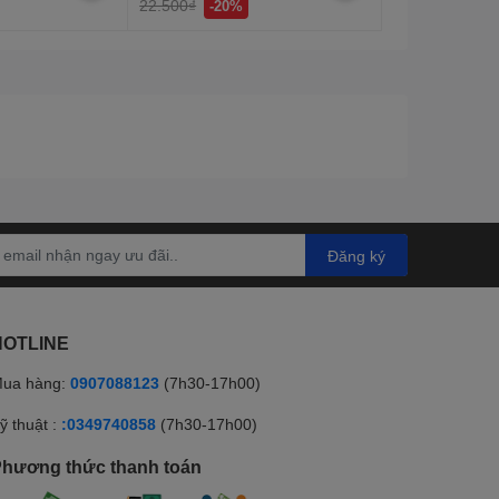
22.500₫
-20%
Đăng ký
HOTLINE
ua hàng:
0907088123
(7h30-17h00)
ỹ thuật :
:0349740858
(7h30-17h00)
hương thức thanh toán