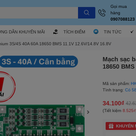
Gọi mua
hàng
0907088123
NG DẪN KHUYẾN MÃI
TÍCH ĐIỂM
TIN TỨC
thium 3S/4S 40A 60A 18650 BMS 11.1V 12.6V/14.8V 16.8V
Mạch sạc b
18650 BMS 
Mã sản phẩm:
HK
Tình trạng:
Có 5
34.100₫
42.6
(Tiết kiệm
8.525₫
KHUYẾN M