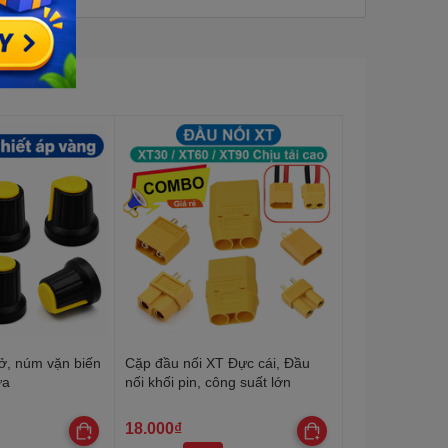
ở, núm vặn biến
Cặp đầu nối XT Đực cái, Đầu
ựa
nối khối pin, công suất lớn
18.000₫