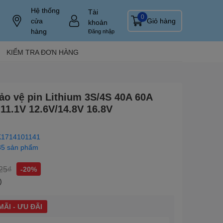
Hệ thống
Tài
0
cửa
Giỏ hàng
khoản
hàng
Đăng nhập
KIỂM TRA ĐƠN HÀNG
ảo vệ pin Lithium 3S/4S 40A 60A
11.1V 12.6V/14.8V 16.8V
1714101141
85 sản phẩm
25₫
-20%
)
ÃI - ƯU ĐÃI