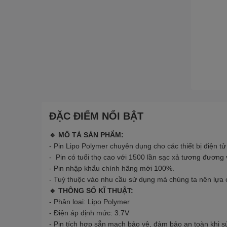
ĐẶC ĐIỂM NỔI BẬT
🔹
MÔ TẢ SẢN PHẨM:
-
Pin Lipo Polymer chuyên dụng cho các thiết bị điện tử c
-
Pin có tuổi thọ cao với 1500 lần sạc xả tương đương 
-
Pin nhập khẩu chính hãng mới 100%.
-
Tuỳ thuộc vào nhu cầu sử dụng mà chúng ta nên lựa 
🔹 THÔNG SỐ KĨ THUẬT:
- Phân loại: Lipo Polymer
- Điện áp định mức: 3.7V
- Pin tích hợp sẵn mạch bảo vệ, đảm bảo an toàn khi 