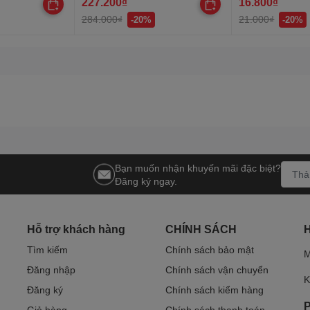
227.200₫
16.800₫
284.000₫
21.000₫
-20%
-20%
Bạn muốn nhận khuyến mãi đặc biệt?
Đăng ký ngay.
Hỗ trợ khách hàng
CHÍNH SÁCH
Tìm kiếm
Chính sách bảo mật
M
Đăng nhập
Chính sách vận chuyển
K
Đăng ký
Chính sách kiểm hàng
P
Giỏ hàng
Chính sách thanh toán