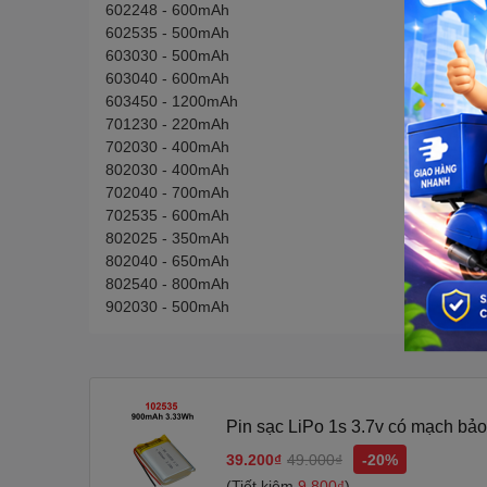
602248 - 600mAh
602535 - 500mAh
603030 - 500mAh
603040 - 600mAh
603450 - 1200mAh
701230 - 220mAh
702030 - 400mAh
802030 - 400mAh
702040 - 700mAh
702535 - 600mAh
802025 - 350mAh
802040 - 650mAh
802540 - 800mAh
902030 - 500mAh
Pin sạc LiPo 1s 3.7v có mạch bảo
39.200₫
49.000₫
-20%
(Tiết kiệm
9.800₫
)