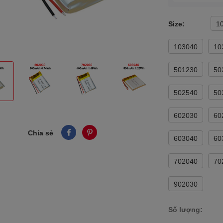
Size:
1
103040
10
501230
50
502540
50
602030
60
Chia sẻ
603040
60
702040
70
902030
Số lượng: