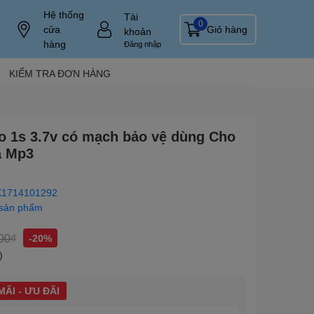
Hệ thống
Tài
0
cửa
Giỏ hàng
khoản
hàng
Đăng nhập
KIỂM TRA ĐƠN HÀNG
Po 1s 3.7v có mạch bảo vệ dùng Cho
a Mp3
1714101292
 sản phẩm
00₫
-20%
)
ÃI - ƯU ĐÃI