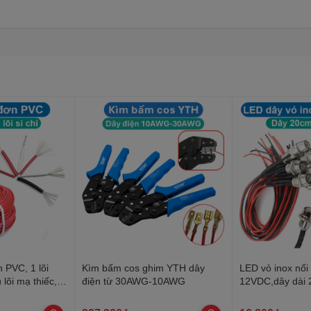
 PVC, 1 lõi
Kìm bấm cos ghim YTH dây
LED vỏ inox nối
 lõi mạ thiếc,
điện từ 30AWG-10AWG
12VDC,dây dài
kính ren 8mm