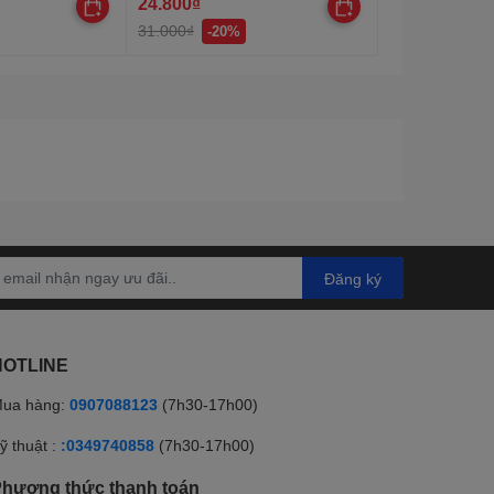
24.800₫
31.000₫
-20%
Đăng ký
HOTLINE
ua hàng:
0907088123
(7h30-17h00)
ỹ thuật :
:0349740858
(7h30-17h00)
hương thức thanh toán