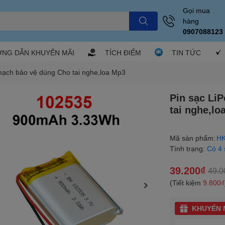
Gọi mua
hàng
0907088123
NG DẪN KHUYẾN MÃI
TÍCH ĐIỂM
TIN TỨC
 mạch bảo vệ dùng Cho tai nghe,loa Mp3
Pin sạc Li
tai nghe,lo
Mã sản phẩm:
HK
Tình trạng:
Có 4
39.200₫
49.0
(Tiết kiệm
9.800₫
KHUYẾN M