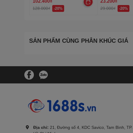
102.400₫
23.200₫
128.000₫
29.000₫
-20%
-20%
SẢN PHẨM CÙNG PHÂN KHÚC GIÁ
.
Địa chỉ:
21, Đường số 4, KDC Savico, Tam Bình, TP.